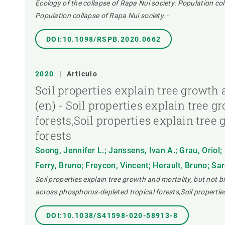
Ecology of the collapse of Rapa Nui society: Population col
Population collapse of Rapa Nui society.
-
DOI:10.1098/RSPB.2020.0662
2020
|
Artículo
Soil properties explain tree growth 
(en) - Soil properties explain tree 
forests,Soil properties explain tree
forests
Soong, Jennifer L.; Janssens, Ivan A.; Grau, Oriol
Ferry, Bruno; Freycon, Vincent; Herault, Bruno; Sa
Soil properties explain tree growth and mortality, but not 
across phosphorus-depleted tropical forests,Soil propertie
DOI:10.1038/S41598-020-58913-8