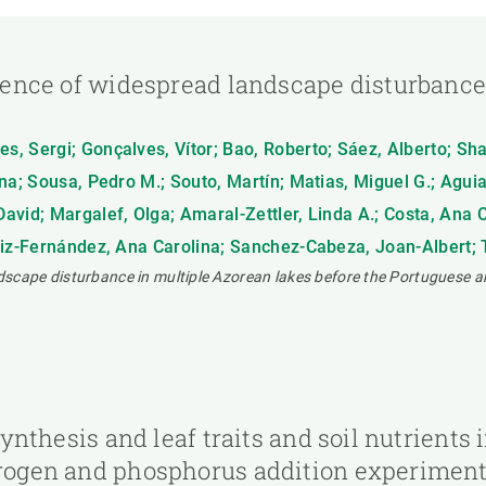
vidence of widespread landscape disturbance
, Sergi; Gonçalves, Vítor; Bao, Roberto; Sáez, Alberto; Sh
a; Sousa, Pedro M.; Souto, Martín; Matias, Miguel G.; Aguiar, 
avid; Margalef, Olga; Amaral-Zettler, Linda A.; Costa, Ana
iz-Fernández, Ana Carolina; Sanchez-Cabeza, Joan-Albert; Tr
ndscape disturbance in multiple Azorean lakes before the Portuguese ar
osynthesis and leaf traits and soil nutrients
trogen and phosphorus addition experiment,V