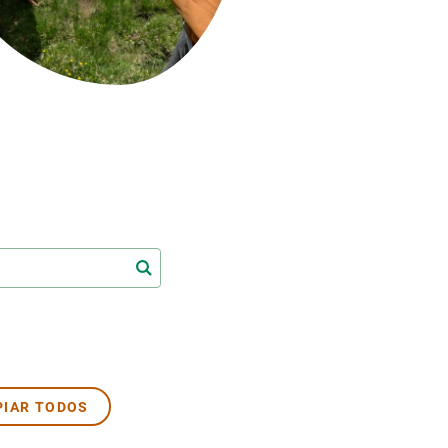
beca ERC
 de másteres y doctorado
 o sabático
onde crecer
o de carrera
s y actividades internas
emos formación
PIAR TODOS