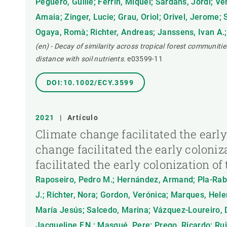
Peguero, Guille; Ferrín, Miquel; Sardans, Jordi; V
Amaia; Zinger, Lucie; Grau, Oriol; Orivel, Jerome; 
Ogaya, Romà; Richter, Andreas; Janssens, Ivan A.
(en) - Decay of similarity across tropical forest communitie
distance with soil nutrients.
e03599-11
DOI:10.1002/ECY.3599
2021
|
Artículo
Climate change facilitated the earl
change facilitated the early coloni
facilitated the early colonization 
Raposeiro, Pedro M.; Hernández, Armand; Pla-Rabes
J.; Richter, Nora; Gordon, Verónica; Marques, Helen
María Jesús; Salcedo, Marina; Vázquez-Loureiro, D
Jacqueline F.N.; Masqué, Pere; Prego, Ricardo; Ru