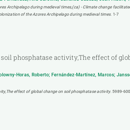
ores Archipelago during medieval times,(ca) - Climate change facilitate
colonization of the Azores Archipelago during medieval times.
1-7
n soil phosphatase activity,The effect of g
lowny-Horas, Roberto; Fernández-Martínez, Marcos; Janssens
ity,The effect of global change on soil phosphatase activity.
5989-60