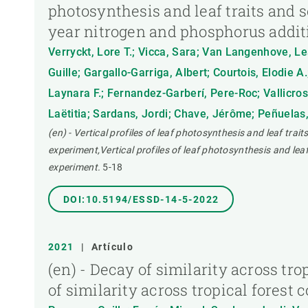
photosynthesis and leaf traits and s
year nitrogen and phosphorus addi
Verryckt, Lore T.; Vicca, Sara; Van Langenhove, Le
Guille; Gargallo-Garriga, Albert; Courtois, Elodie A
Laynara F.; Fernandez-Garberí, Pere-Roc; Vallicrosa
Laëtitia; Sardans, Jordi; Chave, Jérôme; Peñuelas
(en) - Vertical profiles of leaf photosynthesis and leaf tra
experiment,Vertical profiles of leaf photosynthesis and lea
experiment.
5-18
DOI:10.5194/ESSD-14-5-2022
2021
|
Artículo
(en) - Decay of similarity across tr
of similarity across tropical forest