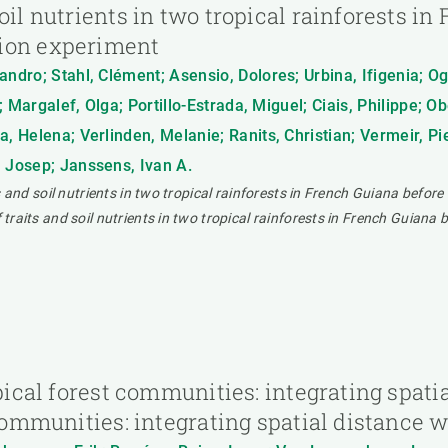
oil nutrients in two tropical rainforests in
tion experiment
andro; Stahl, Clément; Asensio, Dolores; Urbina, Ifigenia; O
.; Margalef, Olga; Portillo-Estrada, Miguel; Ciais, Philippe; O
, Helena; Verlinden, Melanie; Ranits, Christian; Vermeir, Pi
, Josep; Janssens, Ivan A.
its and soil nutrients in two tropical rainforests in French Guiana befo
f traits and soil nutrients in two tropical rainforests in French Guian
opical forest communities: integrating spati
 communities: integrating spatial distance w