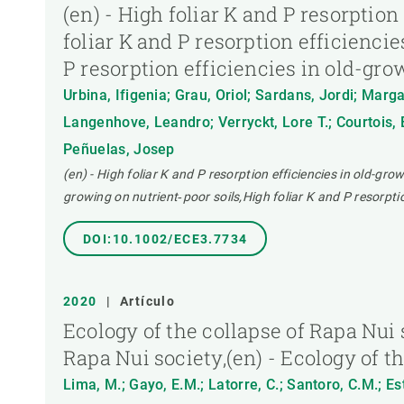
(en) - High foliar K and P resorptio
foliar K and P resorption efficiencie
P resorption efficiencies in old-gro
Urbina, Ifigenia; Grau, Oriol; Sardans, Jordi; Mar
Langenhove, Leandro; Verryckt, Lore T.; Courtois, 
Peñuelas, Josep
(en) - High foliar K and P resorption efficiencies in old-gro
growing on nutrient‐poor soils,High foliar K and P resorptio
DOI:10.1002/ECE3.7734
2020
|
Artículo
Ecology of the collapse of Rapa Nui 
Rapa Nui society,(en) - Ecology of t
Lima, M.; Gayo, E.M.; Latorre, C.; Santoro, C.M.; Est