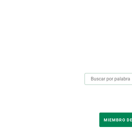
Marca y logotipos
Observac
Instalaciones
Temas t
Equidad, Diversidad e Inclusión (EDI)
Publica
Oficina de prensa
Synthesi
Ciencia abierta y gestión del conocimiento
Documentación
NOTICIAS Y AGENDA
Agenda
Eventos anteriores
Actualidad
Noticias
Biodiversidad
AÑO
Cambio global
MIEMBRO DE
Funcionamiento de los ecosistemas