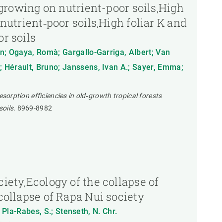
s growing on nutrient-poor soils,High
nutrient‐poor soils,High foliar K and
r soils
oan; Ogaya, Romà; Gargallo-Garriga, Albert; Van
e; Hérault, Bruno; Janssens, Ivan A.; Sayer, Emma;
esorption efficiencies in old‐growth tropical forests
soils.
8969-8982
ciety,Ecology of the collapse of
 collapse of Rapa Nui society
; Pla-Rabes, S.; Stenseth, N. Chr.