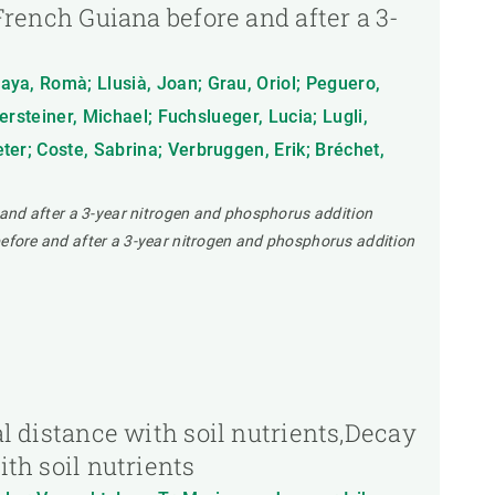
 French Guiana before and after a 3-
gaya, Romà; Llusià, Joan; Grau, Oriol; Peguero,
bersteiner, Michael; Fuchslueger, Lucia; Lugli,
eter; Coste, Sabrina; Verbruggen, Erik; Bréchet,
re and after a 3-year nitrogen and phosphorus addition
a before and after a 3-year nitrogen and phosphorus addition
al distance with soil nutrients,Decay
ith soil nutrients