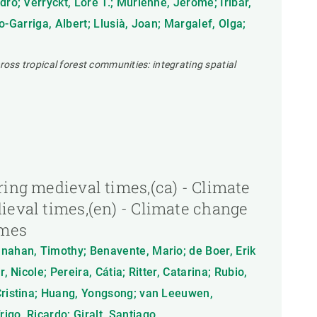
ro; Verryckt, Lore T.; Murienne, Jerome; Iribar,
o-Garriga, Albert; Llusià, Joan; Margalef, Olga;
cross tropical forest communities: integrating spatial
ring medieval times,(ca) - Climate
dieval times,(en) - Climate change
imes
anahan, Timothy; Benavente, Mario; de Boer, Erik
Nicole; Pereira, Cátia; Ritter, Catarina; Rubio,
 Cristina; Huang, Yongsong; van Leeuwen,
igo, Ricardo; Giralt, Santiago