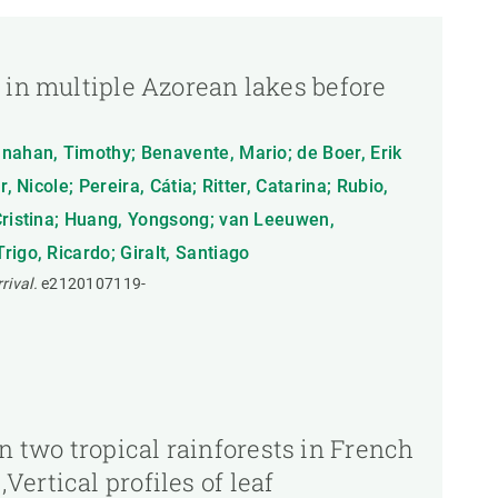
 in multiple Azorean lakes before
anahan, Timothy; Benavente, Mario; de Boer, Erik
Nicole; Pereira, Cátia; Ritter, Catarina; Rubio,
 Cristina; Huang, Yongsong; van Leeuwen,
igo, Ricardo; Giralt, Santiago
rival.
e2120107119-
 in two tropical rainforests in French
ertical profiles of leaf