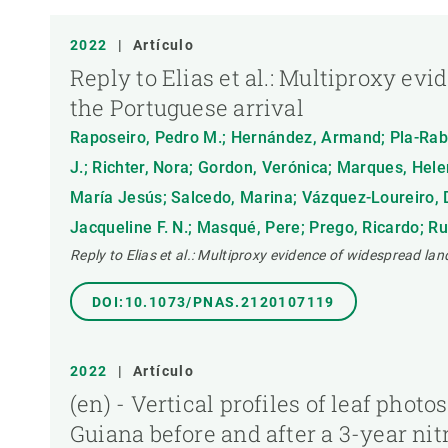
Observación de la Tierra
TIPO DE PUBLICACIÓN
2022
|
Artículo
Reply to Elias et al.: Multiproxy e
the Portuguese arrival
Raposeiro, Pedro M.; Hernández, Armand; Pla-Rabes
J.; Richter, Nora; Gordon, Verónica; Marques, Helen
María Jesús; Salcedo, Marina; Vázquez-Loureiro, D
Jacqueline F. N.; Masqué, Pere; Prego, Ricardo; Ru
Reply to Elias et al.: Multiproxy evidence of widespread la
DOI:10.1073/PNAS.2120107119
2022
|
Artículo
(en) - Vertical profiles of leaf phot
Guiana before and after a 3-year ni