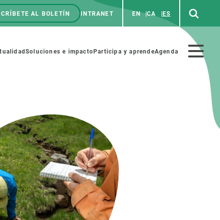
CRÍBETE AL BOLETÍN
INTRANET
EN
CA
ES
enú
p
Menú
tualidad
Soluciones e impacto
Participa y aprende
Agenda
secundario
NOSOTROS
PARTICIPA
rabajo
Cienca y arte
a de Recursos Humanos
Haz ciencia con nosotros
ades académicas
Materiales educativos
MSCA-PF
COLABORA