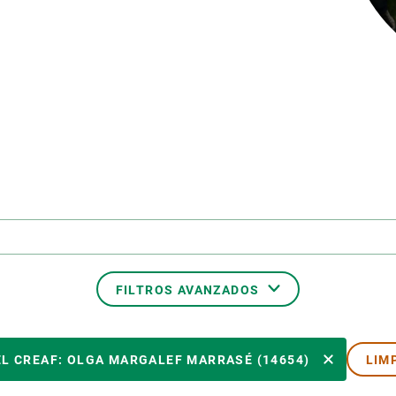
ión de la Tierra
Servicios técnicos
Pide tu 
ransversales
Programa
ciones
Visitante
s Actions
Un lugar d
Desarroll
Seminario
Te ofrec
FILTROS AVANZADOS
MIEMBRO DEL CREAF
L CREAF: OLGA MARGALEF MARRASÉ (14654)
LIM