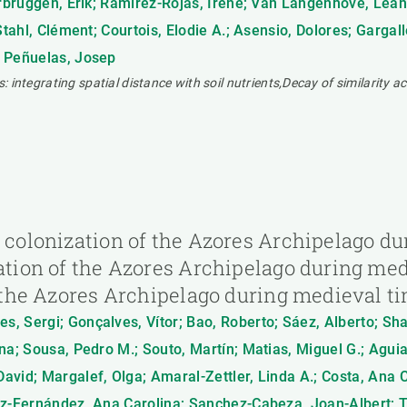
erbruggen, Erik; Ramírez-Rojas, Irene; Van Langenhove, Leand
Stahl, Clément; Courtois, Elodie A.; Asensio, Dolores; Gargall
; Peñuelas, Josep
s: integrating spatial distance with soil nutrients,Decay of similarity a
y colonization of the Azores Archipelago du
zation of the Azores Archipelago during me
of the Azores Archipelago during medieval t
, Sergi; Gonçalves, Vítor; Bao, Roberto; Sáez, Alberto; Sh
a; Sousa, Pedro M.; Souto, Martín; Matias, Miguel G.; Aguiar, 
avid; Margalef, Olga; Amaral-Zettler, Linda A.; Costa, Ana
iz-Fernández, Ana Carolina; Sanchez-Cabeza, Joan-Albert; Tr