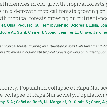
n efficiencies in old-growth tropical forest
s in old‐growth tropical forests growing on 
wth tropical forests growing on nutrient-poo
galef, Olga; Peguero, Guillermo; Asensio, Dolores; LLusià, J
Elodie A.; Stahl, Clément; Soong, Jennifer L.; Chave, Jerom
wth tropical forests growing on nutrient-poor soils,High foliar K and P r
n efficiencies in old-growth tropical forests growing on nutrient-poor 
society: Population collapse of Rapa Nui so
he collapse of Rapa Nui society: Population
ay, S.A.; Cañellas-Boltà, N.; Margalef, O.; Giralt, S.; Sáez, A.