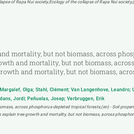
lapse of Rapa Nui society,Ecology of the collapse of Rapa Nui society,(
and mortality, but not biomass, across phos
growth and mortality, but not biomass, acro
 growth and mortality, but not biomass, ac
; Margalef, Olga; Stahl, Clément; Van Langenhove, Leandro; U
rdans, Jordi; Peñuelas, Josep; Verbruggen, Erik
biomass, across phosphorus-depleted tropical forests,(en) - Soil proper
s explain tree growth and mortality, but not biomass, across phosphor