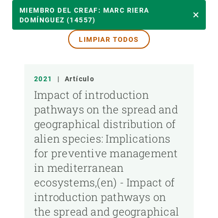
AÑO
MIEMBRO DEL CREAF: MARC RIERA
DOMÍNGUEZ (14557)
LIMPIAR TODOS
MIEMBRO DEL CREAF
TIPO DE PUBLICACIÓN
2021
|
Artículo
Impact of introduction
pathways on the spread and
geographical distribution of
alien species: Implications
for preventive management
in mediterranean
ecosystems,(en) - Impact of
introduction pathways on
the spread and geographical