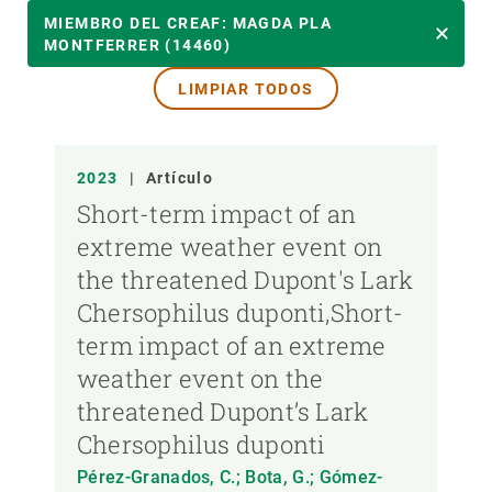
AÑO
MIEMBRO DEL CREAF: MAGDA PLA
MONTFERRER (14460)
LIMPIAR TODOS
MIEMBRO DEL CREAF
TIPO DE PUBLICACIÓN
2023
|
Artículo
Short-term impact of an
extreme weather event on
the threatened Dupont's Lark
Chersophilus duponti,Short-
term impact of an extreme
weather event on the
threatened Dupont’s Lark
Chersophilus duponti
Pérez-Granados, C.; Bota, G.; Gómez-