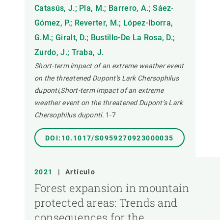
Catasús, J.; Pla, M.; Barrero, A.; Sáez-
Gómez, P.; Reverter, M.; López-Iborra,
G.M.; Giralt, D.; Bustillo-De La Rosa, D.;
Zurdo, J.; Traba, J.
Short-term impact of an extreme weather event
on the threatened Dupont's Lark Chersophilus
duponti,Short-term impact of an extreme
weather event on the threatened Dupont’s Lark
Chersophilus duponti.
1-7
DOI:10.1017/S0959270923000035
2021
|
Artículo
Forest expansion in mountain
protected areas: Trends and
consequences for the