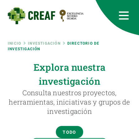
Pasar
al
contenido
principal
CREAF
EN
CA
ES
Bluesky
Instagram
Linkedin
Twitter
Youtube
RRSS
Ruta
INICIO
INVESTIGACIÓN
DIRECTORIO DE
INVESTIGACIÓN
Featured
INTRANET
de
Explora nuestra
responsive
investigación
navegación
Responsive
Consulta nuestros proyectos,
SOBRE NOSOTROS
herramientas, iniciativas y grupos de
menu
investigación
INVESTIGACIÓN
CIENCIA EN ACCIÓN
TODO
ÚNETE A NOSOTROS