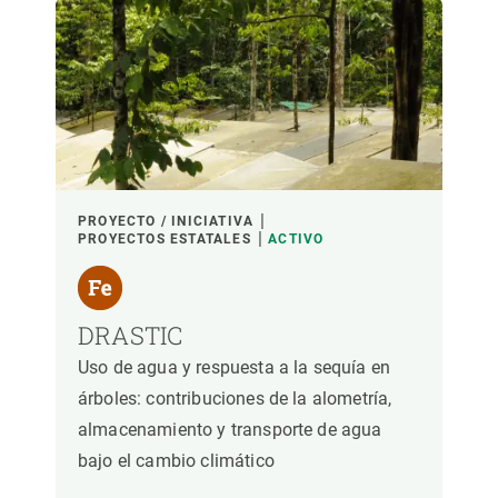
LIDERADO POR
PARTICIPANTES
FINANCIACIÓN
PROYECTO / INICIATIVA
PROYECTOS ESTATALES
ACTIVO
AÑO DE INICIO
DRASTIC
Uso de agua y respuesta a la sequía en
LIDERAZGO CREAF
LIDERAZGO EXTERNO
árboles: contribuciones de la alometría,
almacenamiento y transporte de agua
- CUALQUIERA -
ACTIVO
INACTIVO
bajo el cambio climático