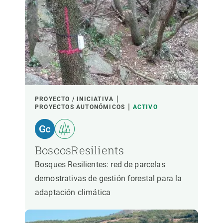
LIDERADO POR
PARTICIPANTES
FINANCIACIÓN
PROYECTO / INICIATIVA
PROYECTOS AUTONÓMICOS
ACTIVO
AÑO DE INICIO
BoscosResilients
Bosques Resilientes: red de parcelas
LIDERAZGO CREAF
LIDERAZGO EXTERNO
demostrativas de gestión forestal para la
adaptación climática
- CUALQUIERA -
ACTIVO
INACTIVO