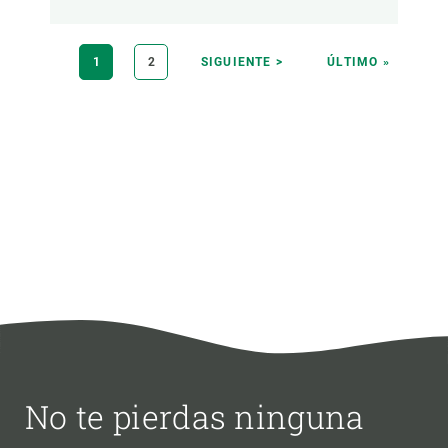
Paginación
PÁGINA
1
PÁGINA
2
SIGUIENTE
SIGUIENTE >
ÚLTIMA
ÚLTIMO »
ACTUAL
PÁGINA
PÁGINA
No te pierdas ninguna