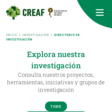
Pasar
al
contenido
principal
CREAF
EN
CA
ES
Bluesky
Instagram
Linkedin
Twitter
Youtube
RRSS
Ruta
INICIO
INVESTIGACIÓN
DIRECTORIO DE
INVESTIGACIÓN
Featured
INTRANET
de
Explora nuestra
responsive
investigación
navegación
Responsive
Consulta nuestros proyectos,
SOBRE NOSOTROS
herramientas, iniciativas y grupos de
menu
investigación
INVESTIGACIÓN
CIENCIA EN ACCIÓN
TODO
ÚNETE A NOSOTROS