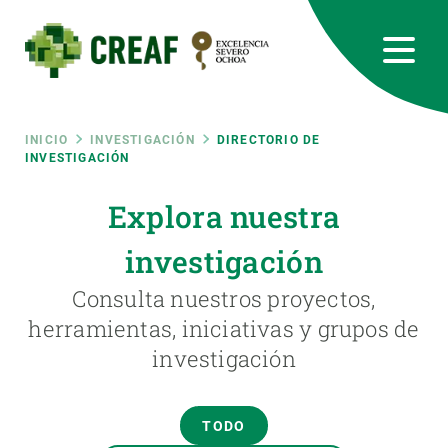
Pasar
al
contenido
principal
CREAF
EN
CA
ES
Bluesky
Instagram
Linkedin
Twitter
Youtube
RRSS
Ruta
INICIO
INVESTIGACIÓN
DIRECTORIO DE
INVESTIGACIÓN
Featured
INTRANET
de
Explora nuestra
responsive
investigación
navegación
Responsive
Consulta nuestros proyectos,
SOBRE NOSOTROS
herramientas, iniciativas y grupos de
menu
investigación
INVESTIGACIÓN
CIENCIA EN ACCIÓN
TODO
ÚNETE A NOSOTROS