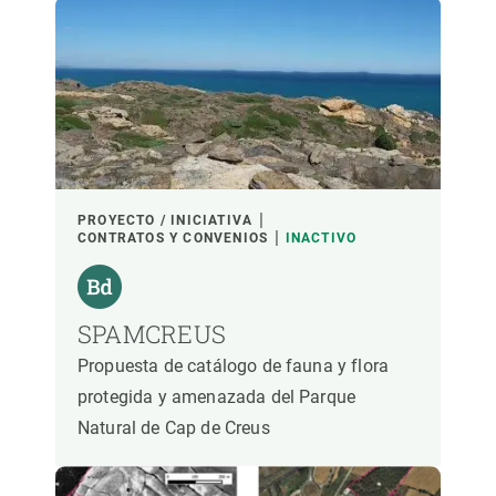
LIDERADO POR
PARTICIPANTES
FINANCIACIÓN
PROYECTO / INICIATIVA
CONTRATOS Y CONVENIOS
INACTIVO
AÑO DE INICIO
SPAMCREUS
Propuesta de catálogo de fauna y flora
LIDERAZGO CREAF
LIDERAZGO EXTERNO
protegida y amenazada del Parque
Natural de Cap de Creus
- CUALQUIERA -
ACTIVO
INACTIVO