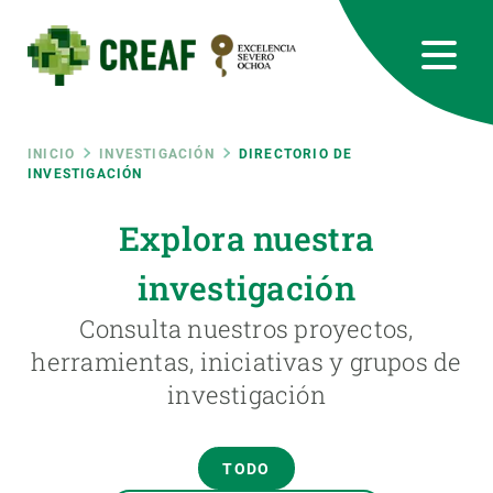
Pasar
al
contenido
principal
CREAF
EN
CA
ES
Bluesky
Instagram
Linkedin
Twitter
Youtube
RRSS
Ruta
INICIO
INVESTIGACIÓN
DIRECTORIO DE
INVESTIGACIÓN
Featured
INTRANET
de
Explora nuestra
responsive
investigación
navegación
Responsive
Consulta nuestros proyectos,
SOBRE NOSOTROS
herramientas, iniciativas y grupos de
menu
investigación
INVESTIGACIÓN
CIENCIA EN ACCIÓN
TODO
ÚNETE A NOSOTROS