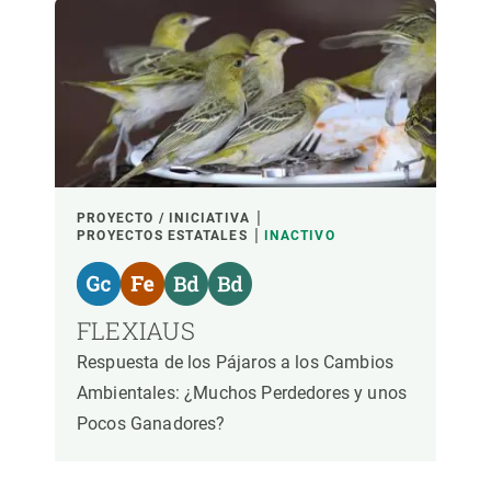
LIDERADO POR
PARTICIPANTES
FINANCIACIÓN
PROYECTO / INICIATIVA
PROYECTOS ESTATALES
INACTIVO
AÑO DE INICIO
FLEXIAUS
Respuesta de los Pájaros a los Cambios
LIDERAZGO CREAF
LIDERAZGO EXTERNO
Ambientales: ¿Muchos Perdedores y unos
Pocos Ganadores?
- CUALQUIERA -
ACTIVO
INACTIVO