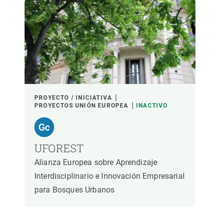
LIDERADO POR
PARTICIPANTES
FINANCIACIÓN
PROYECTO / INICIATIVA
PROYECTOS UNIÓN EUROPEA
INACTIVO
AÑO DE INICIO
UFOREST
Alianza Europea sobre Aprendizaje
LIDERAZGO CREAF
LIDERAZGO EXTERNO
Interdisciplinario e Innovación Empresarial
para Bosques Urbanos
- CUALQUIERA -
ACTIVO
INACTIVO