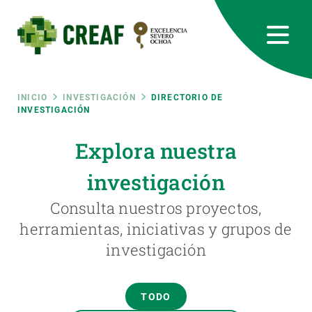
Pasar
al
contenido
principal
CREAF
EN
CA
ES
Bluesky
Instagram
Linkedin
Twitter
Youtube
RRSS
Ruta
INICIO
INVESTIGACIÓN
DIRECTORIO DE
INVESTIGACIÓN
Featured
INTRANET
de
Explora nuestra
responsive
investigación
navegación
Responsive
Consulta nuestros proyectos,
SOBRE NOSOTROS
herramientas, iniciativas y grupos de
menu
investigación
INVESTIGACIÓN
CIENCIA EN ACCIÓN
TODO
ÚNETE A NOSOTROS