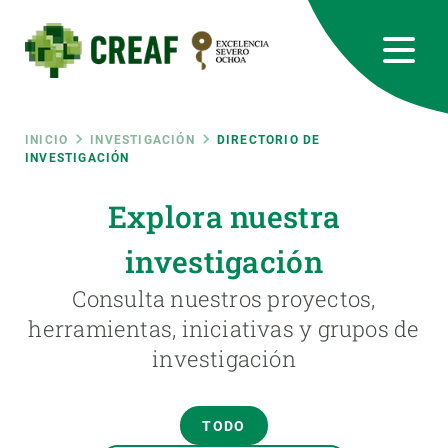
Pasar
al
contenido
principal
CREAF
EN
CA
ES
Bluesky
Instagram
Linkedin
Twitter
Youtube
RRSS
Ruta
INICIO
INVESTIGACIÓN
DIRECTORIO DE
INVESTIGACIÓN
Featured
INTRANET
de
Explora nuestra
responsive
investigación
navegación
Responsive
Consulta nuestros proyectos,
SOBRE NOSOTROS
herramientas, iniciativas y grupos de
menu
investigación
INVESTIGACIÓN
CIENCIA EN ACCIÓN
TODO
ÚNETE A NOSOTROS