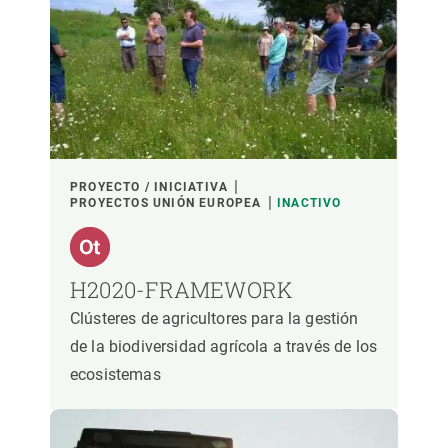
LIDERADO POR
PARTICIPANTES
FINANCIACIÓN
PROYECTO / INICIATIVA
PROYECTOS UNIÓN EUROPEA
INACTIVO
AÑO DE INICIO
H2020-FRAMEWORK
Clústeres de agricultores para la gestión
LIDERAZGO CREAF
LIDERAZGO EXTERNO
de la biodiversidad agrícola a través de los
ecosistemas
- CUALQUIERA -
ACTIVO
INACTIVO