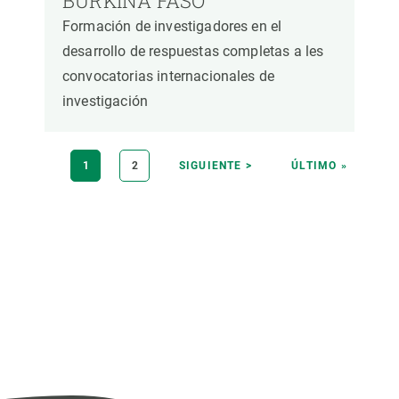
BURKINA FASO
Formación de investigadores en el
desarrollo de respuestas completas a les
convocatorias internacionales de
investigación
Paginación
PÁGINA
1
PÁGINA
2
SIGUIENTE
SIGUIENTE >
ÚLTIMA
ÚLTIMO »
ACTUAL
PÁGINA
PÁGINA