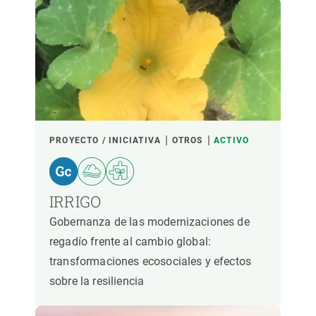
LIDERADO POR
PARTICIPANTES
FINANCIACIÓN
PROYECTO / INICIATIVA
OTROS
ACTIVO
AÑO DE INICIO
IRRIGO
Gobernanza de las modernizaciones de
regadío frente al cambio global:
LIDERAZGO CREAF
LIDERAZGO EXTERNO
transformaciones ecosociales y efectos
sobre la resiliencia
- CUALQUIERA -
ACTIVO
INACTIVO