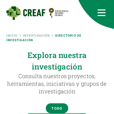
Pasar
al
contenido
principal
CREAF
EN
CA
ES
Bluesky
Instagram
Linkedin
Twitter
Youtube
RRSS
Ruta
INICIO
INVESTIGACIÓN
DIRECTORIO DE
INVESTIGACIÓN
Featured
INTRANET
de
Explora nuestra
responsive
investigación
navegación
Responsive
Consulta nuestros proyectos,
SOBRE NOSOTROS
herramientas, iniciativas y grupos de
menu
investigación
INVESTIGACIÓN
CIENCIA EN ACCIÓN
TODO
ÚNETE A NOSOTROS