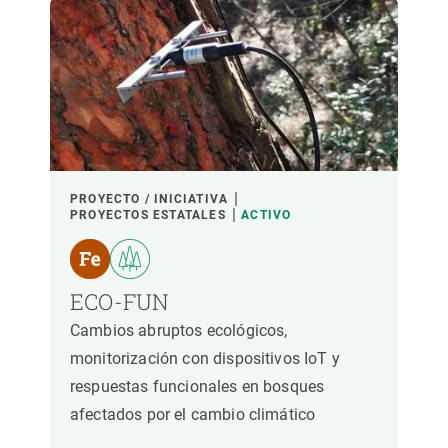
LIDERADO POR
PARTICIPANTES
FINANCIACIÓN
PROYECTO / INICIATIVA
PROYECTOS ESTATALES
ACTIVO
AÑO DE INICIO
ECO-FUN
Cambios abruptos ecológicos,
LIDERAZGO CREAF
LIDERAZGO EXTERNO
monitorización con dispositivos IoT y
respuestas funcionales en bosques
- CUALQUIERA -
ACTIVO
INACTIVO
afectados por el cambio climático