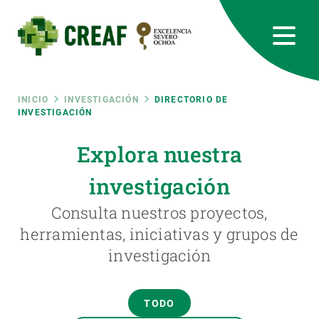
Pasar
al
contenido
principal
CREAF
EN
CA
ES
Bluesky
Instagram
Linkedin
Twitter
Youtube
RRSS
Ruta
INICIO
INVESTIGACIÓN
DIRECTORIO DE
INVESTIGACIÓN
Featured
INTRANET
de
Explora nuestra
responsive
investigación
navegación
Responsive
Consulta nuestros proyectos,
SOBRE NOSOTROS
herramientas, iniciativas y grupos de
menu
investigación
INVESTIGACIÓN
CIENCIA EN ACCIÓN
TODO
ÚNETE A NOSOTROS