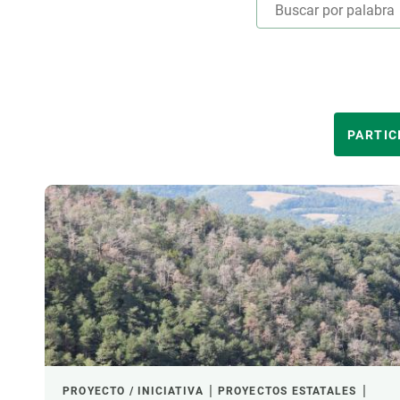
Marca y logotipos
Observac
Instalaciones
Temas t
Equidad, Diversidad e Inclusión (EDI)
Publica
Oficina de prensa
Synthesi
Ciencia abierta y gestión del conocimiento
ÁREAS TEMÁTICAS
PARTIC
Documentación
LIDERADO POR
NOTICIAS Y AGENDA
Agenda
Eventos anteriores
FINANCIACIÓN
Actualidad
Noticias
Biodiversidad
LIDERAZGO CREAF
Cambio global
Funcionamiento de los ecosistemas
PROYECTO / INICIATIVA
PROYECTOS ESTATALES