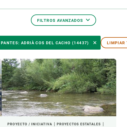
ión de la Tierra
Servicios técnicos
Pide tu 
ransversales
Programa
ciones
Visitante
FILTROS AVANZADOS
s Actions
Un lugar d
Desarroll
TEMAS TRANSVERSALES
IPANTES: ADRIÀ COS DEL CACHO (14437)
LIMPIAR
Seminario
Te ofrec
PARTICIPANTES
AÑO DE INICIO
LIDERAZGO EXTERNO
- CUALQUIERA -
ACTIVO
PROYECTO / INICIATIVA
PROYECTOS ESTATALES