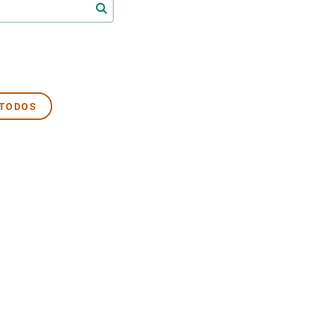
beca ERC
 de másteres y doctorado
 o sabático
onde crecer
o de carrera
 TODOS
s y actividades internas
emos formación
INACTIVO