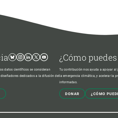
cia
¿Cómo puedes
Bluesky
Instagram
Linkedin
Twitter
Youtube
os datos científicos se consideran
Tu contribución nos ayuda a apoyar al j
 diseñadores dedicados a la difusión del
la emergencia climática, y acelerar la 
informadas.
!
DONAR
¿CÓMO PUED