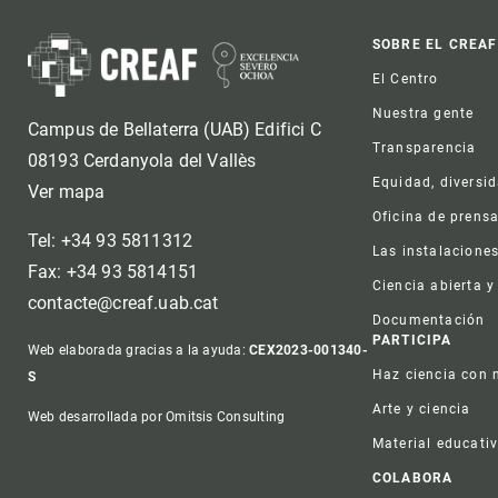
Foot
SOBRE EL CREAF
El Centro
Nuestra gente
Campus de Bellaterra (UAB) Edifici C
Transparencia
08193 Cerdanyola del Vallès
Equidad, diversi
Ver mapa
Oficina de prens
Tel: +34 93 5811312
Las instalacione
Fax: +34 93 5814151
Ciencia abierta y
contacte@creaf.uab.cat
Documentación
PARTICIPA
Web elaborada gracias a la ayuda:
CEX2023-001340-
Haz ciencia con 
S
Arte y ciencia
Web desarrollada por Omitsis Consulting
Material educati
COLABORA