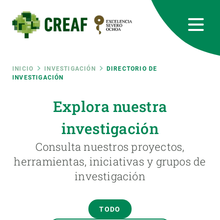
Pasar
al
contenido
principal
CREAF
EN
CA
ES
Bluesky
Instagram
Linkedin
Twitter
Youtube
RRSS
Ruta
INICIO
INVESTIGACIÓN
DIRECTORIO DE
INVESTIGACIÓN
Featured
INTRANET
de
Explora nuestra
responsive
investigación
navegación
Responsive
Consulta nuestros proyectos,
SOBRE NOSOTROS
herramientas, iniciativas y grupos de
menu
investigación
INVESTIGACIÓN
CIENCIA EN ACCIÓN
TODO
ÚNETE A NOSOTROS