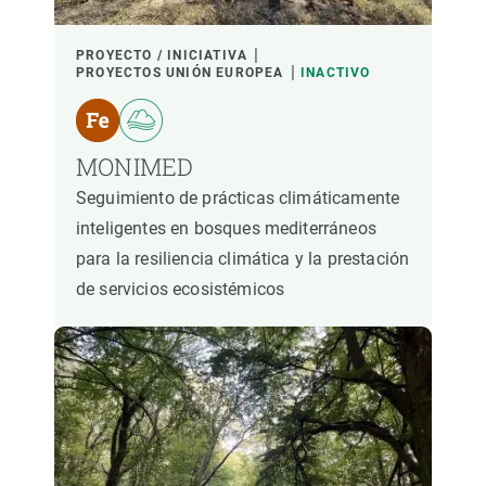
LIDERADO POR
PROYECTO / INICIATIVA
PROYECTOS UNIÓN EUROPEA
INACTIVO
PARTICIPANTES
MONIMED
FINANCIACIÓN
Seguimiento de prácticas climáticamente
inteligentes en bosques mediterráneos
para la resiliencia climática y la prestación
AÑO DE INICIO
de servicios ecosistémicos
LIDERAZGO CREAF
LIDERAZGO EXTERNO
- CUALQUIERA -
ACTIVO
INACTIVO