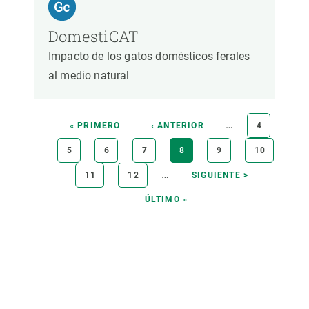
DomestiCAT
Impacto de los gatos domésticos ferales
al medio natural
Paginación
…
PRIMERA
« PRIMERO
PÁGINA
‹ ANTERIOR
PÁGINA
4
PÁGINA
ANTERIOR
PÁGINA
5
PÁGINA
6
PÁGINA
7
PÁGINA
8
PÁGINA
9
PÁGINA
10
ACTUAL
…
PÁGINA
11
PÁGINA
12
SIGUIENTE
SIGUIENTE >
PÁGINA
ÚLTIMA
ÚLTIMO »
PÁGINA