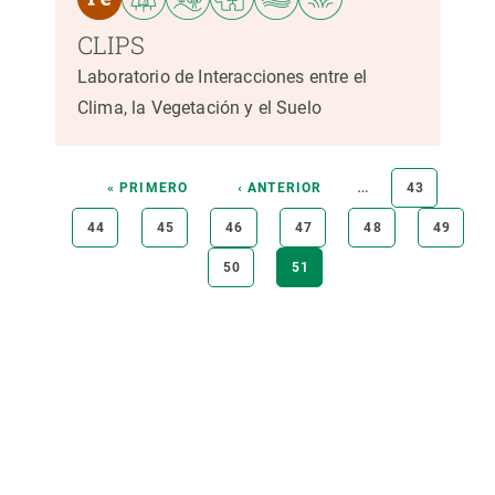
CLIPS
Laboratorio de Interacciones entre el
Clima, la Vegetación y el Suelo
Paginación
…
PRIMERA
« PRIMERO
PÁGINA
‹ ANTERIOR
PÁGINA
43
PÁGINA
ANTERIOR
PÁGINA
44
PÁGINA
45
PÁGINA
46
PÁGINA
47
PÁGINA
48
PÁGINA
49
PÁGINA
50
PÁGINA
51
ACTUAL