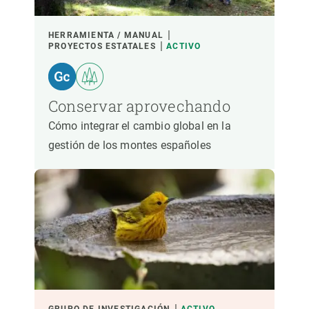
LIDERADO POR
HERRAMIENTA / MANUAL
PROYECTOS ESTATALES
ACTIVO
PARTICIPANTES
Conservar aprovechando
FINANCIACIÓN
Cómo integrar el cambio global en la
gestión de los montes españoles
AÑO DE INICIO
LIDERAZGO CREAF
LIDERAZGO EXTERNO
- CUALQUIERA -
ACTIVO
INACTIVO