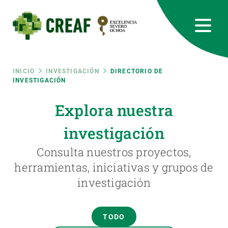
Pasar
al
contenido
principal
CREAF
EN
CA
ES
Bluesky
Instagram
Linkedin
Twitter
Youtube
RRSS
Ruta
INICIO
INVESTIGACIÓN
DIRECTORIO DE
INVESTIGACIÓN
Featured
INTRANET
de
Explora nuestra
responsive
investigación
navegación
Responsive
Consulta nuestros proyectos,
SOBRE NOSOTROS
herramientas, iniciativas y grupos de
menu
investigación
INVESTIGACIÓN
CIENCIA EN ACCIÓN
TODO
ÚNETE A NOSOTROS