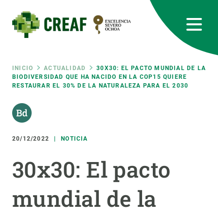
Pasar
al
contenido
principal
CREAF
EN
CA
ES
Bluesky
Instagram
Linkedin
Twitter
Youtube
RRSS
Ruta
INICIO
ACTUALIDAD
30X30: EL PACTO MUNDIAL DE LA
BIODIVERSIDAD QUE HA NACIDO EN LA COP15 QUIERE
RESTAURAR EL 30% DE LA NATURALEZA PARA EL 2030
Featured
INTRANET
de
responsive
navegación
20/12/2022
NOTICIA
Responsive
SOBRE NOSOTROS
30x30: El pacto
menu
INVESTIGACIÓN
mundial de la
CIENCIA EN ACCIÓN
ÚNETE A NOSOTROS