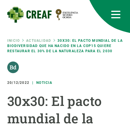
Pasar
al
contenido
principal
CREAF
EN
CA
ES
Bluesky
Instagram
Linkedin
Twitter
Youtube
RRSS
Ruta
INICIO
ACTUALIDAD
30X30: EL PACTO MUNDIAL DE LA
BIODIVERSIDAD QUE HA NACIDO EN LA COP15 QUIERE
RESTAURAR EL 30% DE LA NATURALEZA PARA EL 2030
Featured
INTRANET
de
responsive
navegación
20/12/2022
NOTICIA
Responsive
SOBRE NOSOTROS
30x30: El pacto
menu
INVESTIGACIÓN
mundial de la
CIENCIA EN ACCIÓN
ÚNETE A NOSOTROS