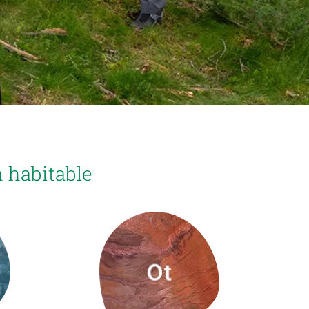
Biodiversitat
Canvi global
Funcionament dels ecosistemes
Observació de la terra
 habitable