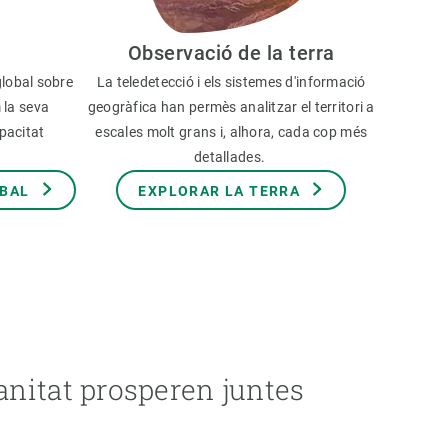
Observació de la terra
global sobre
La teledetecció i els sistemes d'informació
 la seva
geogràfica han permès analitzar el territori a
apacitat
escales molt grans i, alhora, cada cop més
.
detallades.
OBAL
EXPLORAR LA TERRA
anitat prosperen juntes