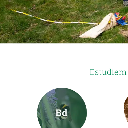
Marca i logotips
Observació de la t
Infraestructures
Temes transversal
Equitat, Diversitat i Inclusió (EDI)
Publicacions
Oficina de premsa
Synthesis Actions
Ciència oberta i gestió del coneixement
Documentació
Estudiem 