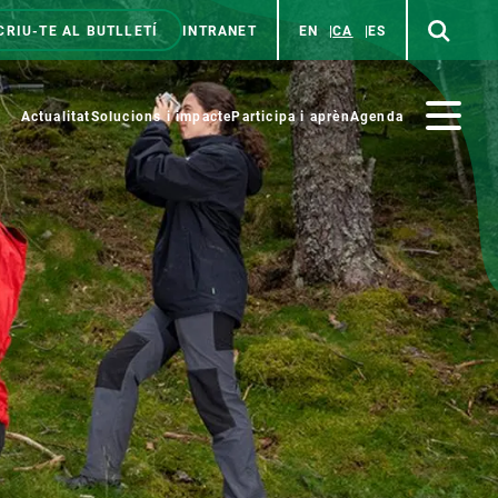
CRIU-TE AL BUTLLETÍ
INTRANET
EN
CA
ES
enú
p
Menú
Actualitat
Solucions i impacte
Participa i aprèn
Agenda
secundario
PARTICIPA
NOTÍCIES I AGENDA
iència i art
Agenda
es ciència amb nosaltres
Esdeveniments anteriors
aterials educatius
Actualitat
COL·LABORA
Notícies