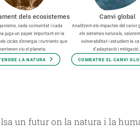
ament dels ecosistemes
Canvi global
anisme, cada comunitat i cada
Analitzem els impactes del canvi 
a juga un paper important en la
els sistemes naturals, valorem
els cicles d'energia i nutrients que
vulnerabilitat i estudiem la c
antenen viu el planeta.
d’adaptació i mitigació
TENDRE LA NATURA
COMBATRE EL CANVI GL
lsa un futur on la natura i la hum