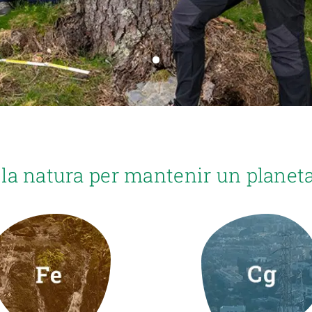
erra
Serveis tècnics
Programa de màsters i doctorat
s
Vine de visitant o sabàtic
Segell de bones pràctiques HRS4R
Un lloc on créixer
Desenvolupament de carrera
Seminaris i activitats internes
T’oferim formació
la natura per mantenir un planeta