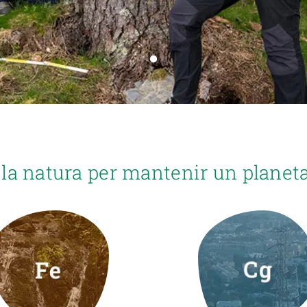
erra
Serveis tècnics
Programa de màsters i doctorat
s
Vine de visitant o sabàtic
Segell de bones pràctiques HRS4R
Un lloc on créixer
Desenvolupament de carrera
Seminaris i activitats internes
T’oferim formació
la natura per mantenir un planeta