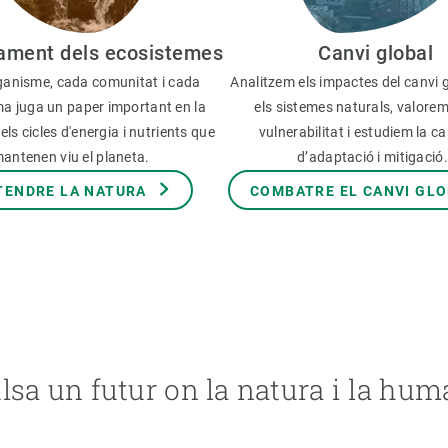
ament dels ecosistemes
Canvi global
anisme, cada comunitat i cada
Analitzem els impactes del canvi 
a juga un paper important en la
els sistemes naturals, valorem
els cicles d'energia i nutrients que
vulnerabilitat i estudiem la c
antenen viu el planeta.
d’adaptació i mitigació
TENDRE LA NATURA
COMBATRE EL CANVI GL
lsa un futur on la natura i la hum