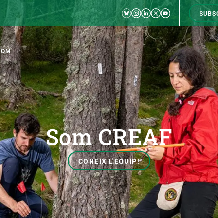
Bluesky
Instagram
Linkedin
Twitter
Youtube
SUBS
RRSS
M
to
SOM
tion
Vols veure
Som CREAF
les nostres instal·lacions?
CIÈNCIA EN ACCIÓ
UNEIX-TE A NOSALTRES
a
Impacte
Borsa de treball
C
CONEIX L'EQUIP!
DESCOBREIX-LES!
Solucions
Oportunitats acadèmiques
F
QUÈ INVESTIGUEM?
Innovació
Demana la teva MSCA-PF
M
 ecosistemes
Política i gestió
Demana la teva beca ERC