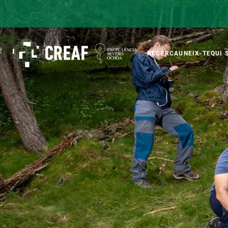
Vés
al
contingut
Main
RECERCA
UNEIX-TE
QUI 
CREAF
naviga
Featured
INTRANET
Responsive
SOBRE NOSALTRES
RECERCA
responsive
El Centre
Directori de recerc
menu
Organització institucional
Biodiversitat
Transparència
Canvi global
La nostra gent
Funcionament dels