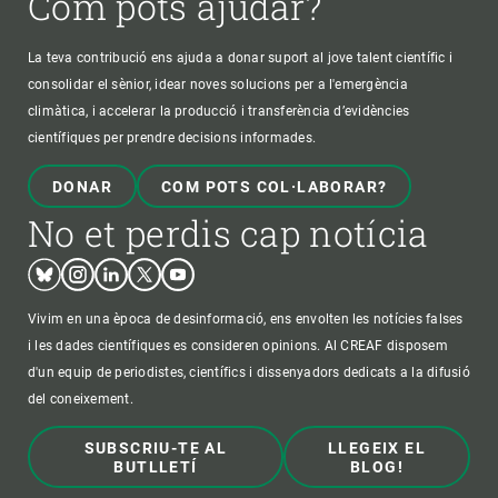
Com pots ajudar?
La teva contribució ens ajuda a donar suport al jove talent científic i
consolidar el sènior, idear noves solucions per a l'emergència
climàtica, i accelerar la producció i transferència d’evidències
científiques per prendre decisions informades.
DONAR
COM POTS COL·LABORAR?
No et perdis cap notícia
Bluesky
Instagram
Linkedin
Twitter
Youtube
Vivim en una època de desinformació, ens envolten les notícies falses
i les dades científiques es consideren opinions. Al CREAF disposem
d'un equip de periodistes, científics i dissenyadors dedicats a la difusió
del coneixement.
SUBSCRIU-TE AL
LLEGEIX EL
BUTLLETÍ
BLOG!