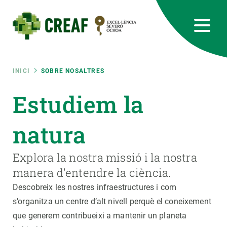
Vés
al
contingut
CREAF
EN
CA
ES
Bluesky
Instagram
Linkedin
Twitter
Youtube
RRSS
Fil
INICI
SOBRE NOSALTRES
Featured
Estudiem la
INTRANET
d'ariadna
responsive
natura
Responsive
Explora la nostra missió i la nostra
SOBRE NOSALTRES
manera d'entendre la ciència.
menu
RECERCA
Descobreix les nostres infraestructures i com
s’organitza un centre d’alt nivell perquè el coneixement
CIÈNCIA EN ACCIÓ
que generem contribueixi a mantenir un planeta
UNEIX-TE A NOSALTRES