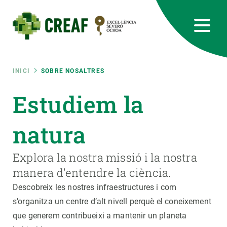
Vés
al
contingut
CREAF
EN
CA
ES
Bluesky
Instagram
Linkedin
Twitter
Youtube
RRSS
Fil
INICI
SOBRE NOSALTRES
Featured
Estudiem la
INTRANET
d'ariadna
responsive
natura
Responsive
Explora la nostra missió i la nostra
SOBRE NOSALTRES
manera d'entendre la ciència.
menu
RECERCA
Descobreix les nostres infraestructures i com
s’organitza un centre d’alt nivell perquè el coneixement
CIÈNCIA EN ACCIÓ
que generem contribueixi a mantenir un planeta
UNEIX-TE A NOSALTRES