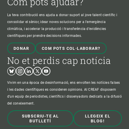
Com pots ajudar?
La teva contribució ens ajuda a donar suport al jove talent científic i
consolidar el sènior, idear noves solucions per a l'emergència
climàtica, i accelerar la producció i transferència d’evidències
científiques per prendre decisions informades.
DONAR
COM POTS COL·LABORAR?
No et perdis cap notícia
Bluesky
Instagram
Linkedin
Twitter
Youtube
Vivim en una època de desinformació, ens envolten les notícies falses
i les dades científiques es consideren opinions. Al CREAF disposem
d'un equip de periodistes, científics i dissenyadors dedicats a la difusió
del coneixement.
SUBSCRIU-TE AL
LLEGEIX EL
BUTLLETÍ
BLOG!