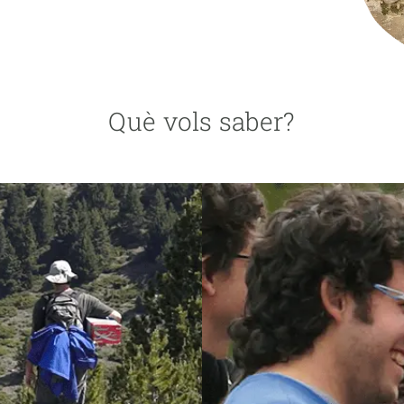
erra
Serveis tècnics
Programa de màsters i doctorat
s
Vine de visitant o sabàtic
Segell de bones pràctiques HRS4R
Un lloc on créixer
Què vols saber?
Desenvolupament de carrera
Seminaris i activitats internes
T’oferim formació