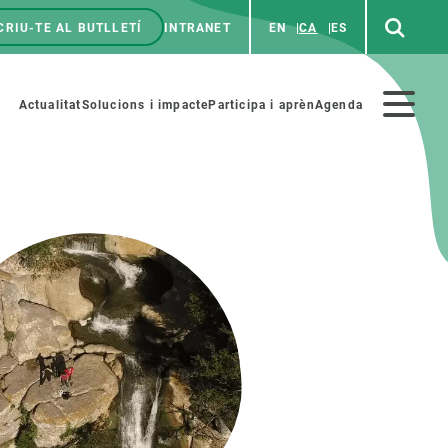
CRIU-TE AL BUTLLETÍ
INTRANET
EN
CA
ES
enú
p
Menú
Actualitat
Solucions i impacte
Participa i aprèn
Agenda
secundario
PARTICIPA
NOTÍCIES I AGENDA
iència i art
Agenda
es ciència amb nosaltres
Esdeveniments anteriors
aterials educatius
Actualitat
COL·LABORA
Notícies