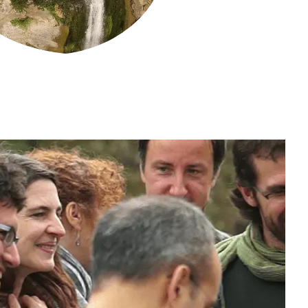
Biodiversitat
Canvi global
Funcionament dels ecosistemes
Observació de la terra