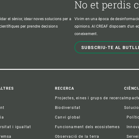
No et perdis 
idar el sènior, idear noves solucions per a
Vivim en una època de desinformació, 
 científiques per prendre decisions
opinions. Al CREAF disposem d'un equi
coneixement.
SUBSCRIU-TE AL BUTLL
ter
ALTRES
RECERCA
CIÈNCI
Projectes, eines i grups de recerca
Impact
ent
Biodiversitat
Soluci
ia
Canvi global
Políti
rsitat i igualtat
Funcionament dels ecosistemes
Innov
premsa
Observació de la terra
Servei