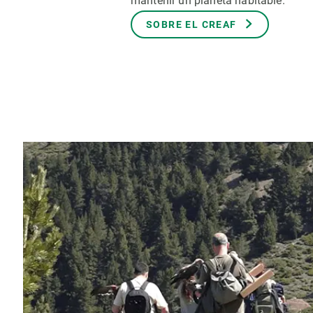
mantenir un planeta habitable.
Marca i logotips
Observació de la t
SOBRE EL CREAF
Infraestructures
Temes transversal
Equitat, Diversitat i Inclusió (EDI)
Publicacions
Oficina de premsa
Synthesis Actions
Ciència oberta i gestió del coneixement
Documentació