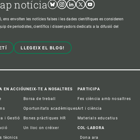
cap notícia
Bluesky
Instagram
Linkedin
Twitter
Youtube
ens envolten les notícies falses i les dades científiques es consideren
p de periodistes, científics i dissenyadors dedicats a la difusió del
ETÍ
LLEGEIX EL BLOG!
A EN ACCIÓ
UNEIX-TE A NOSALTRES
PARTICIPA
e
Borsa de treball
Fes ciència amb nosaltres
ons
Oportunitats acadèmiques
Art i ciència
ca i Gestió
Bones pràctiques HR
Materials educatius
ació
Un lloc on créixer
COL·LABORA
s tècnics
Dona ara