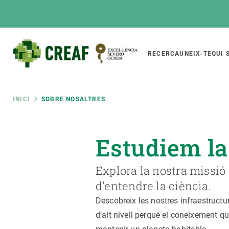
Vés
al
contingut
Main
RECERCA
UNEIX-TE
QUI 
CREAF
naviga
Fil
INICI
SOBRE NOSALTRES
Featured
d'ariadna
INTRANET
Estudiem la
Responsive
SOBRE NOSALTRES
RECERCA
responsive
Explora la nostra missió
El Centre
Directori de recerc
menu
d'entendre la ciència.
Organització institucional
Biodiversitat
Descobreix les nostres infraestructu
Transparència
Canvi global
d’alt nivell perquè el coneixement q
La nostra gent
Funcionament dels