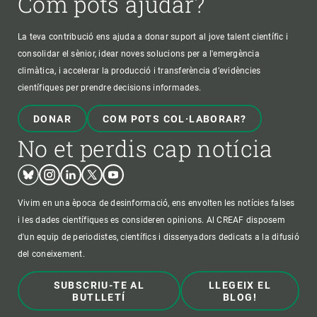
Com pots ajudar?
La teva contribució ens ajuda a donar suport al jove talent científic i
consolidar el sènior, idear noves solucions per a l'emergència
climàtica, i accelerar la producció i transferència d’evidències
científiques per prendre decisions informades.
DONAR
COM POTS COL·LABORAR?
No et perdis cap notícia
Bluesky
Instagram
Linkedin
Twitter
Youtube
Vivim en una època de desinformació, ens envolten les notícies falses
i les dades científiques es consideren opinions. Al CREAF disposem
d'un equip de periodistes, científics i dissenyadors dedicats a la difusió
del coneixement.
SUBSCRIU-TE AL
LLEGEIX EL
BUTLLETÍ
BLOG!