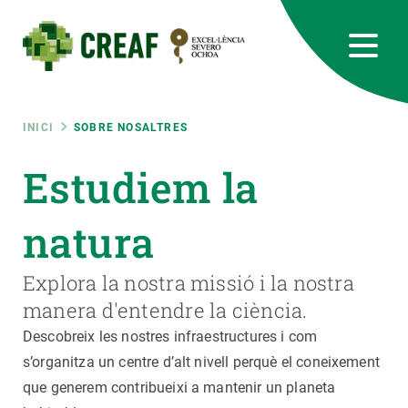
Vés
al
contingut
CREAF
EN
CA
ES
Bluesky
Instagram
Linkedin
Twitter
Youtube
RRSS
Fil
INICI
SOBRE NOSALTRES
Featured
Estudiem la
INTRANET
d'ariadna
responsive
natura
Responsive
Explora la nostra missió i la nostra
SOBRE NOSALTRES
manera d'entendre la ciència.
menu
RECERCA
Descobreix les nostres infraestructures i com
s’organitza un centre d’alt nivell perquè el coneixement
CIÈNCIA EN ACCIÓ
que generem contribueixi a mantenir un planeta
UNEIX-TE A NOSALTRES