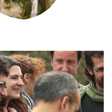
Biodiversitat
Canvi global
Funcionament dels ecosistemes
Observació de la terra