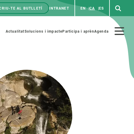
CRIU-TE AL BUTLLETÍ
INTRANET
EN
CA
ES
enú
p
Menú
Actualitat
Solucions i impacte
Participa i aprèn
Agenda
secundario
PARTICIPA
NOTÍCIES I AGENDA
iència i art
Agenda
es ciència amb nosaltres
Esdeveniments anteriors
aterials educatius
Actualitat
COL·LABORA
Notícies