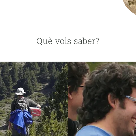
erra
Serveis tècnics
Programa de màsters i doctorat
s
Vine de visitant o sabàtic
Segell de bones pràctiques HRS4R
Un lloc on créixer
Què vols saber?
Desenvolupament de carrera
Seminaris i activitats internes
T’oferim formació