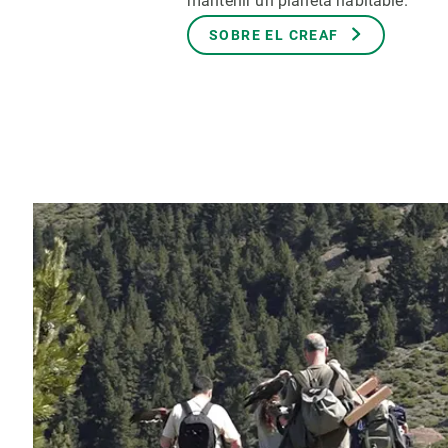
mantenir un planeta habitable.
Marca i logotips
Observació de la t
SOBRE EL CREAF
Infraestructures
Temes transversal
Equitat, Diversitat i Inclusió (EDI)
Publicacions
Oficina de premsa
Synthesis Actions
Ciència oberta i gestió del coneixement
Documentació