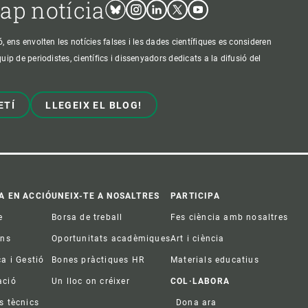
cap notícia
Bluesky
Instagram
Linkedin
Twitter
Youtube
ens envolten les notícies falses i les dades científiques es consideren
p de periodistes, científics i dissenyadors dedicats a la difusió del
ETÍ
LLEGEIX EL BLOG!
A EN ACCIÓ
UNEIX-TE A NOSALTRES
PARTICIPA
e
Borsa de treball
Fes ciència amb nosaltres
ons
Oportunitats acadèmiques
Art i ciència
ca i Gestió
Bones pràctiques HR
Materials educatius
ació
Un lloc on créixer
COL·LABORA
s tècnics
Dona ara