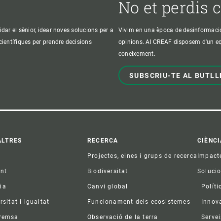
No et perdis 
idar el sènior, idear noves solucions per a
Vivim en una època de desinformació, 
 científiques per prendre decisions
opinions. Al CREAF disposem d'un equi
coneixement.
SUBSCRIU-TE AL BUTLL
ter
ALTRES
RECERCA
CIÈNCI
Projectes, eines i grups de recerca
Impact
ent
Biodiversitat
Soluci
ia
Canvi global
Políti
rsitat i igualtat
Funcionament dels ecosistemes
Innov
premsa
Observació de la terra
Servei