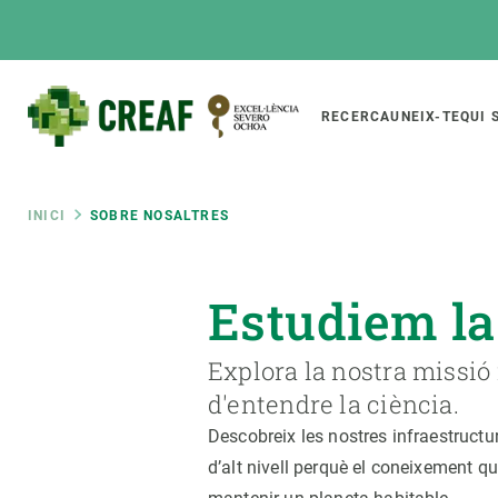
Vés
al
contingut
Main
RECERCA
UNEIX-TE
QUI 
CREAF
naviga
Fil
INICI
SOBRE NOSALTRES
Featured
d'ariadna
INTRANET
Estudiem la
Responsive
SOBRE NOSALTRES
RECERCA
responsive
Explora la nostra missió
El Centre
Directori de recerc
menu
d'entendre la ciència.
Organització institucional
Biodiversitat
Descobreix les nostres infraestructu
Transparència
Canvi global
d’alt nivell perquè el coneixement q
La nostra gent
Funcionament dels