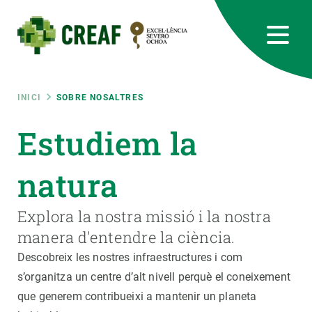
Vés
al
contingut
CREAF
EN
CA
ES
Bluesky
Instagram
Linkedin
Twitter
Youtube
RRSS
Fil
INICI
SOBRE NOSALTRES
Featured
Estudiem la
INTRANET
d'ariadna
responsive
natura
Responsive
Explora la nostra missió i la nostra
SOBRE NOSALTRES
manera d'entendre la ciència.
menu
RECERCA
Descobreix les nostres infraestructures i com
s’organitza un centre d’alt nivell perquè el coneixement
CIÈNCIA EN ACCIÓ
que generem contribueixi a mantenir un planeta
UNEIX-TE A NOSALTRES