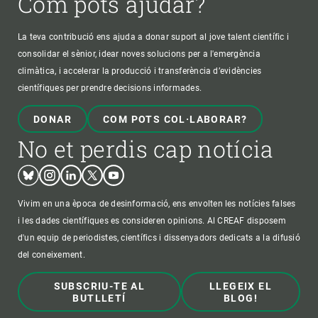
Com pots ajudar?
La teva contribució ens ajuda a donar suport al jove talent científic i
consolidar el sènior, idear noves solucions per a l'emergència
climàtica, i accelerar la producció i transferència d’evidències
científiques per prendre decisions informades.
DONAR
COM POTS COL·LABORAR?
No et perdis cap notícia
Bluesky
Instagram
Linkedin
Twitter
Youtube
Vivim en una època de desinformació, ens envolten les notícies falses
i les dades científiques es consideren opinions. Al CREAF disposem
d'un equip de periodistes, científics i dissenyadors dedicats a la difusió
del coneixement.
SUBSCRIU-TE AL
LLEGEIX EL
BUTLLETÍ
BLOG!