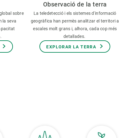
Observació de la terra
global sobre
La teledetecció i els sistemes d'informació
m la seva
geogràfica han permès analitzar el territori a
apacitat
escales molt grans i, alhora, cada cop més
ó.
detallades.
EXPLORAR LA TERRA