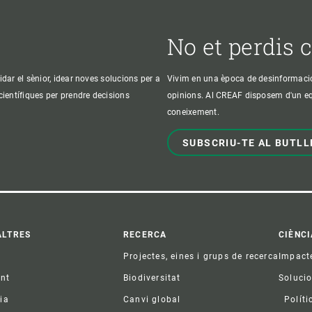
No et perdis 
idar el sènior, idear noves solucions per a
Vivim en una època de desinformació, 
 científiques per prendre decisions
opinions. Al CREAF disposem d'un equi
coneixement.
SUBSCRIU-TE AL BUTLL
ter
ALTRES
RECERCA
CIÈNCI
Projectes, eines i grups de recerca
Impact
ent
Biodiversitat
Soluci
ia
Canvi global
Políti