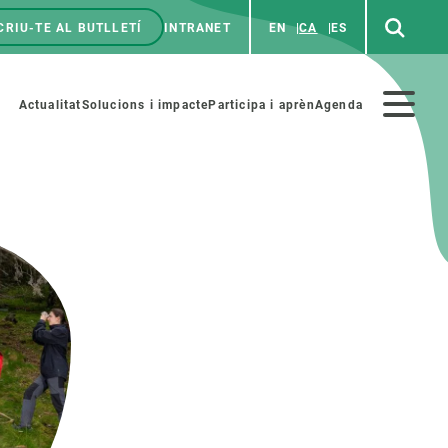
CRIU-TE AL BUTLLETÍ
INTRANET
EN
CA
ES
enú
p
Menú
Actualitat
Solucions i impacte
Participa i aprèn
Agenda
secundario
PARTICIPA
NOTÍCIES I AGENDA
iència i art
Agenda
es ciència amb nosaltres
Esdeveniments anteriors
aterials educatius
Actualitat
COL·LABORA
Notícies