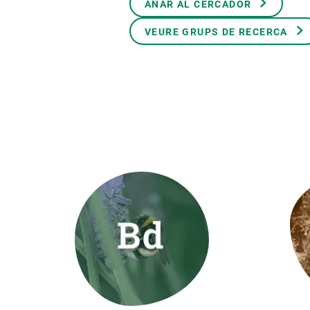
ANAR AL CERCADOR
Marca i logotips
Observació de la t
Infraestructures
Temes transversal
VEURE GRUPS DE RECERCA
Equitat, Diversitat i Inclusió (EDI)
Publicacions
Oficina de premsa
Synthesis Actions
Ciència oberta i gestió del coneixement
Documentació