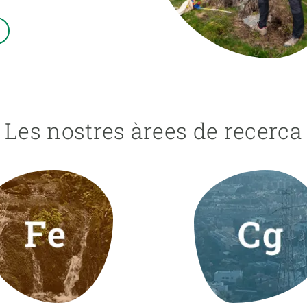
erra
Serveis tècnics
Programa de màsters i doctorat
s
Vine de visitant o sabàtic
Segell de bones pràctiques HRS4R
Un lloc on créixer
Desenvolupament de carrera
Seminaris i activitats internes
Les nostres àrees de recerca
T’oferim formació