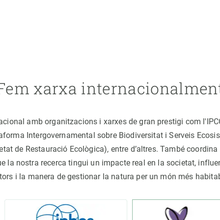
Fem xarxa internacionalmen
nacional amb organitzacions i xarxes de gran prestigi com l'IP
ataforma Intergovernamental sobre Biodiversitat i Serveis Ecos
ocietat de Restauració Ecològica), entre d’altres. També coord
la nostra recerca tingui un impacte real en la societat, influe
tors i la manera de gestionar la natura per un món més habita