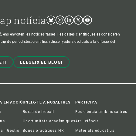
cap notícia
Bluesky
Instagram
Linkedin
Twitter
Youtube
ens envolten les notícies falses i les dades científiques es consideren
p de periodistes, científics i dissenyadors dedicats a la difusió del
ETÍ
LLEGEIX EL BLOG!
A EN ACCIÓ
UNEIX-TE A NOSALTRES
PARTICIPA
e
Borsa de treball
Fes ciència amb nosaltres
ons
Oportunitats acadèmiques
Art i ciència
ca i Gestió
Bones pràctiques HR
Materials educatius