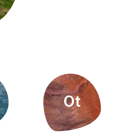
Biodiversitat
Canvi global
Funcionament dels ecosistemes
Observació de la terra