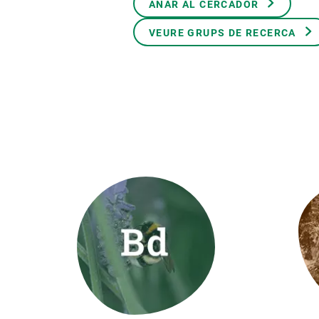
ANAR AL CERCADOR
Marca i logotips
Observació de la t
Infraestructures
Temes transversal
VEURE GRUPS DE RECERCA
Equitat, Diversitat i Inclusió (EDI)
Publicacions
Oficina de premsa
Synthesis Actions
Ciència oberta i gestió del coneixement
Documentació