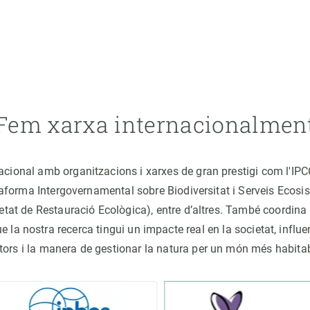
Fem xarxa internacionalmen
nacional amb organitzacions i xarxes de gran prestigi com l'IP
ataforma Intergovernamental sobre Biodiversitat i Serveis Ecos
ocietat de Restauració Ecològica), entre d’altres. També coord
la nostra recerca tingui un impacte real en la societat, influe
tors i la manera de gestionar la natura per un món més habita