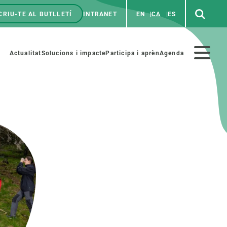
CRIU-TE AL BUTLLETÍ
INTRANET
EN
CA
ES
enú
p
Menú
Actualitat
Solucions i impacte
Participa i aprèn
Agenda
secundario
PARTICIPA
NOTÍCIES I AGENDA
iència i art
Agenda
es ciència amb nosaltres
Esdeveniments anteriors
aterials educatius
Actualitat
COL·LABORA
Notícies