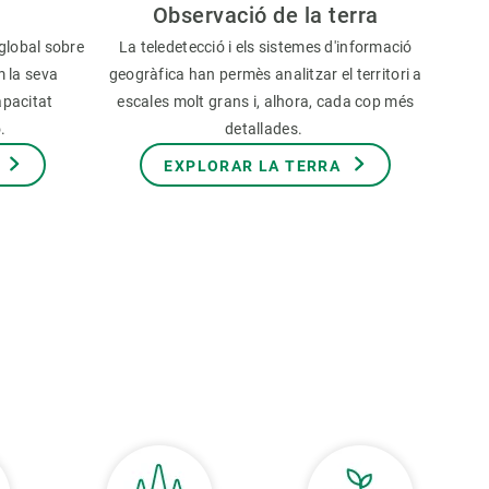
Observació de la terra
global sobre
La teledetecció i els sistemes d'informació
m la seva
geogràfica han permès analitzar el territori a
apacitat
escales molt grans i, alhora, cada cop més
ó.
detallades.
EXPLORAR LA TERRA