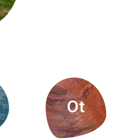
Biodiversitat
Canvi global
Funcionament dels ecosistemes
Observació de la terra