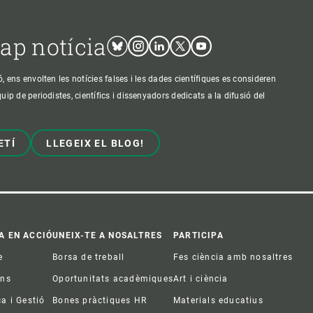
cap notícia
Bluesky
Instagram
Linkedin
Twitter
Youtube
ens envolten les notícies falses i les dades científiques es consideren
p de periodistes, científics i dissenyadors dedicats a la difusió del
ETÍ
LLEGEIX EL BLOG!
A EN ACCIÓ
UNEIX-TE A NOSALTRES
PARTICIPA
e
Borsa de treball
Fes ciència amb nosaltres
ons
Oportunitats acadèmiques
Art i ciència
ca i Gestió
Bones pràctiques HR
Materials educatius