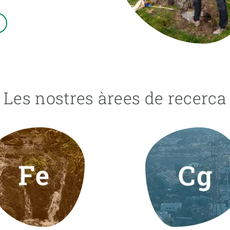
erra
Serveis tècnics
Programa de màsters i doctorat
s
Vine de visitant o sabàtic
Segell de bones pràctiques HRS4R
Un lloc on créixer
Desenvolupament de carrera
Seminaris i activitats internes
Les nostres àrees de recerca
T’oferim formació