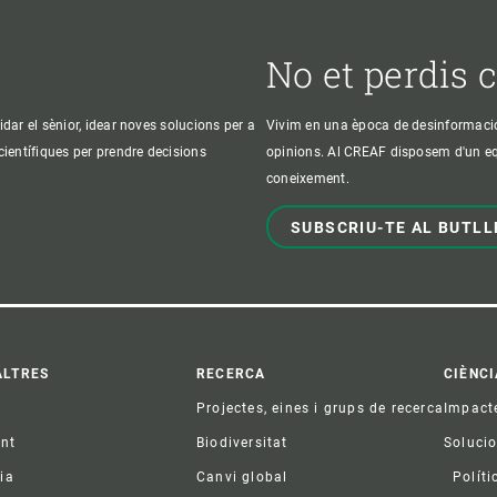
No et perdis 
idar el sènior, idear noves solucions per a
Vivim en una època de desinformació, 
 científiques per prendre decisions
opinions. Al CREAF disposem d'un equi
coneixement.
SUBSCRIU-TE AL BUTLL
ter
ALTRES
RECERCA
CIÈNCI
Projectes, eines i grups de recerca
Impact
ent
Biodiversitat
Soluci
ia
Canvi global
Políti