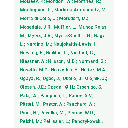
Moiseev, P.; Mondoni, A.; Monfries, R.;
Montagnani, L.; Moriana-Armendariz, M.;
Morra di Cella, U.; Mörsdorf, M.;
Mosedale, J.R.; Muffler, L.; Muñoz-Rojas,
M.; Myers, J.A.; Myers-Smith, I.H.; Nagy,
L.; Nardino, M.; Naujokaitis-Lewis, I.;
Newling, E.; Nicklas, L.; Niedrist, G.;
Niessner, A.; Nilsson, M.B.; Normand, S.;
Nosetto, M.D.; Nouvellon, Y.; Nuñez, M.A.;
Ogaya, R.; Ogée, J.; Okello, J.; Olejnik, J.;
Olesen, J.E.; Opedal, Ø.H.; Orsenigo, S.;
Palaj, A.; Pampuch, T.; Panov, A.V.;
Pärtel, M.; Pastor, A.; Pauchard, A.;
Pauli, H.; Pavelka, M.; Pearse, W.D.;
Peichl, M.; Pellissier, L.; Penczykowski,