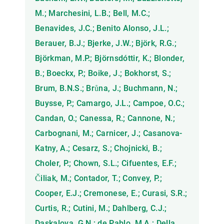
M.; Marchesini, L.B.; Bell, M.C.;
Benavides, J.C.; Benito Alonso, J.L.;
Berauer, B.J.; Bjerke, J.W.; Björk, R.G.;
Björkman, M.P.; Björnsdóttir, K.; Blonder,
B.; Boeckx, P.; Boike, J.; Bokhorst, S.;
Brum, B.N.S.; Brůna, J.; Buchmann, N.;
Buysse, P.; Camargo, J.L.; Campoe, O.C.;
Candan, O.; Canessa, R.; Cannone, N.;
Carbognani, M.; Carnicer, J.; Casanova-
Katny, A.; Cesarz, S.; Chojnicki, B.;
Choler, P.; Chown, S.L.; Cifuentes, E.F.;
Čiliak, M.; Contador, T.; Convey, P.;
Cooper, E.J.; Cremonese, E.; Curasi, S.R.;
Curtis, R.; Cutini, M.; Dahlberg, C.J.;
Daskalova, G.N.; de Pablo, M.A.; Della