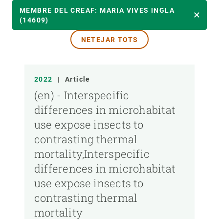
ANY
MEMBRE DEL CREAF: MARIA VIVES INGLA
(14609)
NETEJAR TOTS
MEMBRE DEL CREAF
TIPUS DE PUBLICACIÓ
2022
|
Article
(en) - Interspecific
differences in microhabitat
use expose insects to
contrasting thermal
mortality,Interspecific
differences in microhabitat
use expose insects to
contrasting thermal
mortality