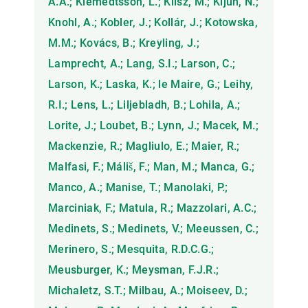
A.A.; Klemedtsson, L.; Klisz, M.; Kljun, N.;
Knohl, A.; Kobler, J.; Kollár, J.; Kotowska,
M.M.; Kovács, B.; Kreyling, J.;
Lamprecht, A.; Lang, S.I.; Larson, C.;
Larson, K.; Laska, K.; le Maire, G.; Leihy,
R.I.; Lens, L.; Liljebladh, B.; Lohila, A.;
Lorite, J.; Loubet, B.; Lynn, J.; Macek, M.;
Mackenzie, R.; Magliulo, E.; Maier, R.;
Malfasi, F.; Máliš, F.; Man, M.; Manca, G.;
Manco, A.; Manise, T.; Manolaki, P.;
Marciniak, F.; Matula, R.; Mazzolari, A.C.;
Medinets, S.; Medinets, V.; Meeussen, C.;
Merinero, S.; Mesquita, R.D.C.G.;
Meusburger, K.; Meysman, F.J.R.;
Michaletz, S.T.; Milbau, A.; Moiseev, D.;