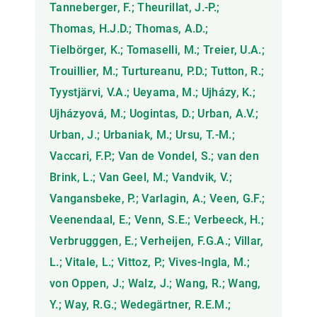
Tanneberger, F.; Theurillat, J.-P.;
Thomas, H.J.D.; Thomas, A.D.;
Tielbörger, K.; Tomaselli, M.; Treier, U.A.;
Trouillier, M.; Turtureanu, P.D.; Tutton, R.;
Tyystjärvi, V.A.; Ueyama, M.; Ujházy, K.;
Ujházyová, M.; Uogintas, D.; Urban, A.V.;
Urban, J.; Urbaniak, M.; Ursu, T.-M.;
Vaccari, F.P.; Van de Vondel, S.; van den
Brink, L.; Van Geel, M.; Vandvik, V.;
Vangansbeke, P.; Varlagin, A.; Veen, G.F.;
Veenendaal, E.; Venn, S.E.; Verbeeck, H.;
Verbrugggen, E.; Verheijen, F.G.A.; Villar,
L.; Vitale, L.; Vittoz, P.; Vives-Ingla, M.;
von Oppen, J.; Walz, J.; Wang, R.; Wang,
Y.; Way, R.G.; Wedegärtner, R.E.M.;