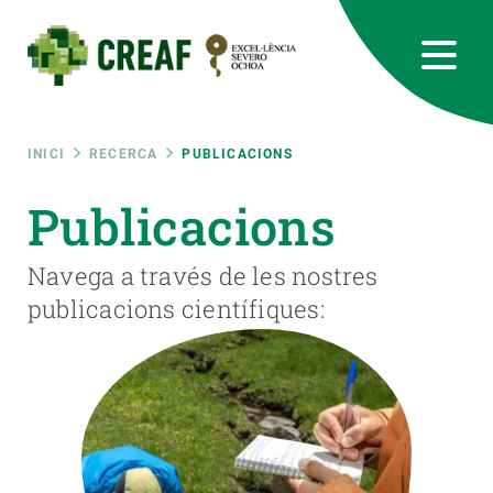
Vés
al
contingut
CREAF
EN
CA
ES
Bluesky
Instagram
Linkedin
Twitter
Youtube
RRSS
Fil
INICI
RECERCA
PUBLICACIONS
Featured
Publicacions
INTRANET
d'ariadna
responsive
Navega a través de les nostres
publicacions científiques:
Responsive
SOBRE NOSALTRES
menu
RECERCA
CIÈNCIA EN ACCIÓ
UNEIX-TE A NOSALTRES