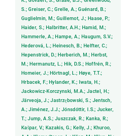
K.; Govaert, S.; Graae, B.J.; Greenwood,
S.; Greiser, C.; Grelle, A.; Guénard, B.;
Guglielmin, M.; Guillemot, J.; Haase, P.;
Haider, S.; Halbritter, A.H.; Hamid, M.;
Hammerle, A.; Hampe, A.; Haugum, S.V.;
Hederová, L.; Heinesch, B.; Helfter, C.;
Hepenstrick, D.; Herberich, M.; Herbst,
M.; Hermanutz, L.; Hik, D.S.; Hoffrén, R.;
Homeier, J.; Hörtnagl, L.; Høye, T.T.;
Hrbacek, F.; Hylander, K.; Iwata, H.;
Jackowicz-Korczynski, M.A.; Jactel, H.;
Järveoja, J.; Jastrzębowski, S.; Jentsch,
A.; Jiménez, J.J.; Jónsdóttir, I.S.; Jucker,
T.; Jump, A.S.; Juszczak, R.; Kanka, R.;
Kašpar, V.; Kazakis, G.; Kelly, J.; Khuroo,