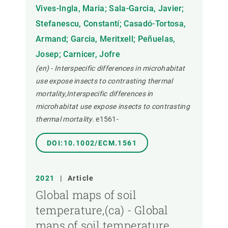
Vives-Ingla, Maria; Sala-Garcia, Javier;
Stefanescu, Constantí; Casadó-Tortosa,
Armand; Garcia, Meritxell; Peñuelas,
Josep; Carnicer, Jofre
(en) - Interspecific differences in microhabitat
use expose insects to contrasting thermal
mortality,Interspecific differences in
microhabitat use expose insects to contrasting
thermal mortality.
e1561-
DOI:10.1002/ECM.1561
2021
|
Article
Global maps of soil
temperature,(ca) - Global
maps of soil temperature.