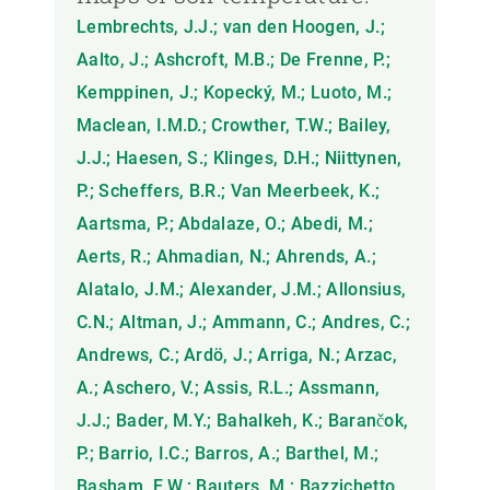
Lembrechts, J.J.; van den Hoogen, J.;
Aalto, J.; Ashcroft, M.B.; De Frenne, P.;
Kemppinen, J.; Kopecký, M.; Luoto, M.;
Maclean, I.M.D.; Crowther, T.W.; Bailey,
J.J.; Haesen, S.; Klinges, D.H.; Niittynen,
P.; Scheffers, B.R.; Van Meerbeek, K.;
Aartsma, P.; Abdalaze, O.; Abedi, M.;
Aerts, R.; Ahmadian, N.; Ahrends, A.;
Alatalo, J.M.; Alexander, J.M.; Allonsius,
C.N.; Altman, J.; Ammann, C.; Andres, C.;
Andrews, C.; Ardö, J.; Arriga, N.; Arzac,
A.; Aschero, V.; Assis, R.L.; Assmann,
J.J.; Bader, M.Y.; Bahalkeh, K.; Barančok,
P.; Barrio, I.C.; Barros, A.; Barthel, M.;
Basham, E.W.; Bauters, M.; Bazzichetto,