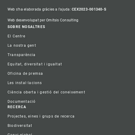
Web s'ha elaborada gràcies a l'ajuda:
CEX2023-001340-S
Web desenvolupat per Omitsis Consulting
Footer
SOBRE NOSALTRES
El Centre
La nostra gent
Transparència
Equitat, diversitat i igualtat
Oficina de premsa
Les instal·lacions
Ciència oberta i gestió del coneixement
Documentació
RECERCA
Projectes, eines i grups de recerca
Biodiversitat
Canvi global