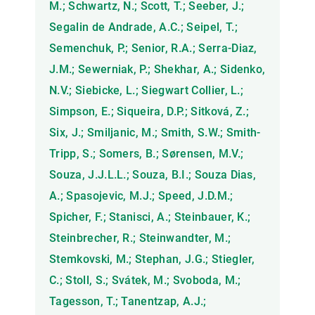
M.; Schwartz, N.; Scott, T.; Seeber, J.;
Segalin de Andrade, A.C.; Seipel, T.;
Semenchuk, P.; Senior, R.A.; Serra-Diaz,
J.M.; Sewerniak, P.; Shekhar, A.; Sidenko,
N.V.; Siebicke, L.; Siegwart Collier, L.;
Simpson, E.; Siqueira, D.P.; Sitková, Z.;
Six, J.; Smiljanic, M.; Smith, S.W.; Smith-
Tripp, S.; Somers, B.; Sørensen, M.V.;
Souza, J.J.L.L.; Souza, B.I.; Souza Dias,
A.; Spasojevic, M.J.; Speed, J.D.M.;
Spicher, F.; Stanisci, A.; Steinbauer, K.;
Steinbrecher, R.; Steinwandter, M.;
Stemkovski, M.; Stephan, J.G.; Stiegler,
C.; Stoll, S.; Svátek, M.; Svoboda, M.;
Tagesson, T.; Tanentzap, A.J.;