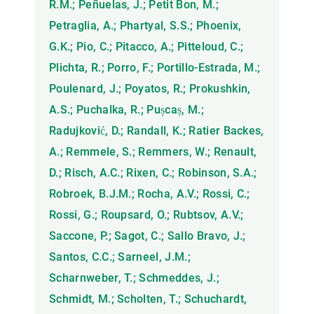
R.M.; Peñuelas, J.; Petit Bon, M.;
Petraglia, A.; Phartyal, S.S.; Phoenix,
G.K.; Pio, C.; Pitacco, A.; Pitteloud, C.;
Plichta, R.; Porro, F.; Portillo-Estrada, M.;
Poulenard, J.; Poyatos, R.; Prokushkin,
A.S.; Puchalka, R.; Pușcaș, M.;
Radujković, D.; Randall, K.; Ratier Backes,
A.; Remmele, S.; Remmers, W.; Renault,
D.; Risch, A.C.; Rixen, C.; Robinson, S.A.;
Robroek, B.J.M.; Rocha, A.V.; Rossi, C.;
Rossi, G.; Roupsard, O.; Rubtsov, A.V.;
Saccone, P.; Sagot, C.; Sallo Bravo, J.;
Santos, C.C.; Sarneel, J.M.;
Scharnweber, T.; Schmeddes, J.;
Schmidt, M.; Scholten, T.; Schuchardt,