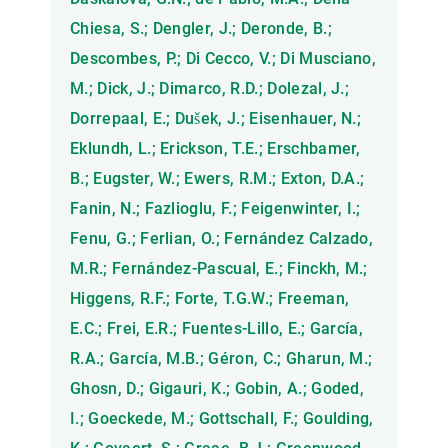
Chiesa, S.; Dengler, J.; Deronde, B.;
Descombes, P.; Di Cecco, V.; Di Musciano,
M.; Dick, J.; Dimarco, R.D.; Dolezal, J.;
Dorrepaal, E.; Dušek, J.; Eisenhauer, N.;
Eklundh, L.; Erickson, T.E.; Erschbamer,
B.; Eugster, W.; Ewers, R.M.; Exton, D.A.;
Fanin, N.; Fazlioglu, F.; Feigenwinter, I.;
Fenu, G.; Ferlian, O.; Fernández Calzado,
M.R.; Fernández-Pascual, E.; Finckh, M.;
Higgens, R.F.; Forte, T.G.W.; Freeman,
E.C.; Frei, E.R.; Fuentes-Lillo, E.; García,
R.A.; García, M.B.; Géron, C.; Gharun, M.;
Ghosn, D.; Gigauri, K.; Gobin, A.; Goded,
I.; Goeckede, M.; Gottschall, F.; Goulding,