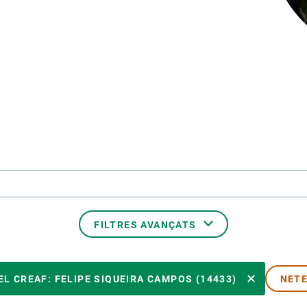
erra
Serveis tècnics
Programa de màsters i doctorat
s
Vine de visitant o sabàtic
Segell de bones pràctiques HRS4R
Un lloc on créixer
Desenvolupament de carrera
Seminaris i activitats internes
T’oferim formació
FILTRES AVANÇATS
MEMBRE DEL CREAF
L CREAF: FELIPE SIQUEIRA CAMPOS (14433)
NETE