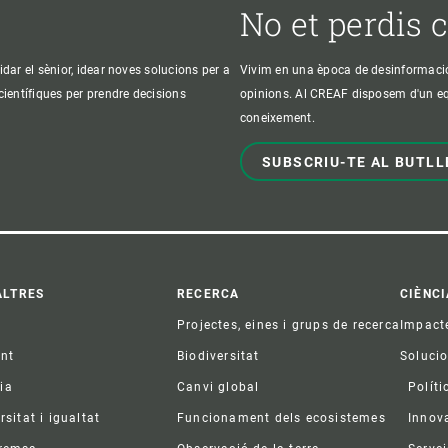
No et perdis 
idar el sènior, idear noves solucions per a
Vivim en una època de desinformació, 
 científiques per prendre decisions
opinions. Al CREAF disposem d'un equi
coneixement.
SUBSCRIU-TE AL BUTLL
ter
ALTRES
RECERCA
CIÈNCI
Projectes, eines i grups de recerca
Impact
ent
Biodiversitat
Soluci
ia
Canvi global
Políti
rsitat i igualtat
Funcionament dels ecosistemes
Innov