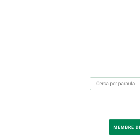
Marca i logotips
Observació de la t
Infraestructures
Temes transversal
Equitat, Diversitat i Inclusió (EDI)
Publicacions
Oficina de premsa
Synthesis Actions
Ciència oberta i gestió del coneixement
Documentació
ANY
MEMBRE DE