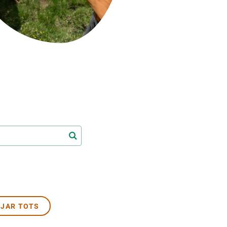
Biodiversitat
Canvi global
Funcionament dels ecosistemes
Observació de la terra
JAR TOTS