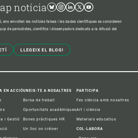
cap notícia
Bluesky
Instagram
Linkedin
Twitter
Youtube
ens envolten les notícies falses i les dades científiques es consideren
p de periodistes, científics i dissenyadors dedicats a la difusió del
ETÍ
LLEGEIX EL BLOG!
A EN ACCIÓ
UNEIX-TE A NOSALTRES
PARTICIPA
e
Borsa de treball
Fes ciència amb nosaltres
ons
Oportunitats acadèmiques
Art i ciència
ca i Gestió
Bones pràctiques HR
Materials educatius
ació
Un lloc on créixer
COL·LABORA