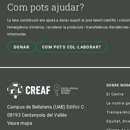
Com pots ajudar?
La teva contribució ens ajuda a donar suport al jove talent científic i consol
l'emergència climàtica, i accelerar la producció i transferència d’evidències
informades.
DONAR
COM POTS COL·LABORAR?
Foo
SOBRE NOS
El Centre
La nostra g
Campus de Bellaterra (UAB) Edifici C
Transparènc
08193 Cerdanyola del Vallès
Equitat, dive
Veure mapa