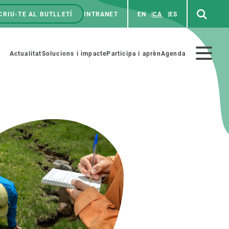
CRIU-TE AL BUTLLETÍ
INTRANET
EN
CA
ES
enú
p
Menú
Actualitat
Solucions i impacte
Participa i aprèn
Agenda
secundario
PARTICIPA
NOTÍCIES I AGENDA
iència i art
Agenda
es ciència amb nosaltres
Esdeveniments anteriors
aterials educatius
Actualitat
COL·LABORA
Notícies