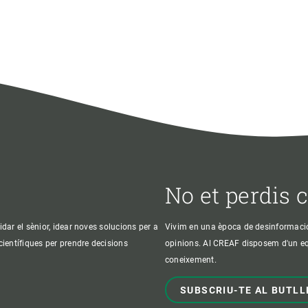
No et perdis 
idar el sènior, idear noves solucions per a
Vivim en una època de desinformació, 
 científiques per prendre decisions
opinions. Al CREAF disposem d'un equi
coneixement.
SUBSCRIU-TE AL BUTLL