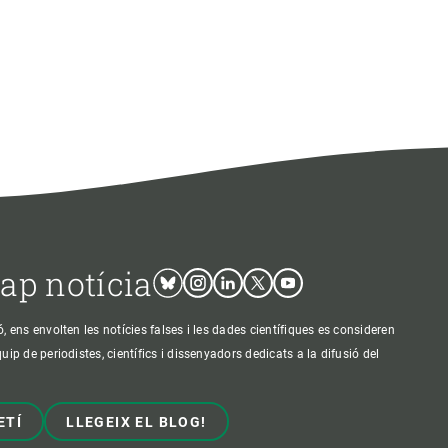
cap notícia
Bluesky
Instagram
Linkedin
Twitter
Youtube
ens envolten les notícies falses i les dades científiques es consideren
p de periodistes, científics i dissenyadors dedicats a la difusió del
ETÍ
LLEGEIX EL BLOG!