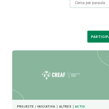
Marca i logotips
Observació de la t
Infraestructures
Temes transversal
Equitat, Diversitat i Inclusió (EDI)
Publicacions
Oficina de premsa
Synthesis Actions
Ciència oberta i gestió del coneixement
ÀMBITS TEMÀTICS
PARTICIP
Documentació
LIDERAT PER
FINANÇAMENT
LIDERATGE CREAF
PROJECTE / INICIATIVA
ALTRES
ACTIU