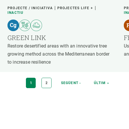
PROJECTE / INICIATIVA
PROJECTES LIFE +
PR
INACTIU
IN
GREEN LINK
F
Restore desertified areas with an innovative tree
Us
growing method across the Mediterranean border
an
to increase resilience
PÀGINA
1
PÀGINA
2
PÀGINA
SEGÜENT ›
ÚLTIMA
ÚLTIM »
ACTUAL
SEGÜENT
PÀGINA