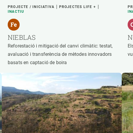
PROJECTE / INICIATIVA
PROJECTES LIFE +
PR
INACTIU
IN
NIEBLAS
N
Reforestació i mitigació del canvi climàtic: testat,
El
avaluació i transferència de mètodes innovadors
vu
basats en captació de boira