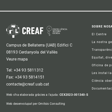
Foo
SOBRE NOS
El Centre
La nostra g
Campus de Bellaterra (UAB) Edifici C
Transparènc
08193 Cerdanyola del Vallès
Equitat, dive
Veure mapa
Oficina de 
Tel: +34 93 5811312
Les instal·l
Fax: +34 93 5814151
Ciència ober
contacte@creaf.uab.cat
Documentac
Web s'ha elaborada gràcies a l'ajuda:
CEX2023-001340-S
Web desenvolupat per Omitsis Consulting