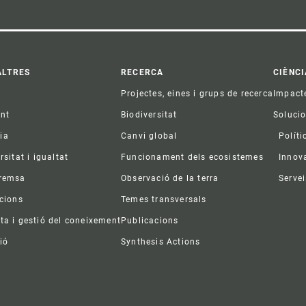
ter
ALTRES
RECERCA
CIÈNCI
Projectes, eines i grups de recerca
Impact
ent
Biodiversitat
Soluci
ia
Canvi global
Políti
rsitat i igualtat
Funcionament dels ecosistemes
Innov
premsa
Observació de la terra
Servei
acions
Temes transversals
ta i gestió del coneixement
Publicacions
ió
Synthesis Actions