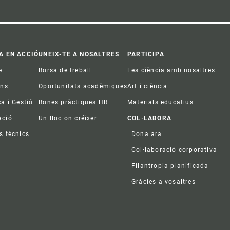
A EN ACCIÓ
UNEIX-TE A NOSALTRES
PARTICIPA
e
Borsa de treball
Fes ciència amb nosaltres
ons
Oportunitats acadèmiques
Art i ciència
ca i Gestió
Bones pràctiques HR
Materials educatius
ació
Un lloc on créixer
COL·LABORA
s tècnics
Dona ara
Col·laboració corporativa
Filantropia planificada
Gràcies a vosaltres