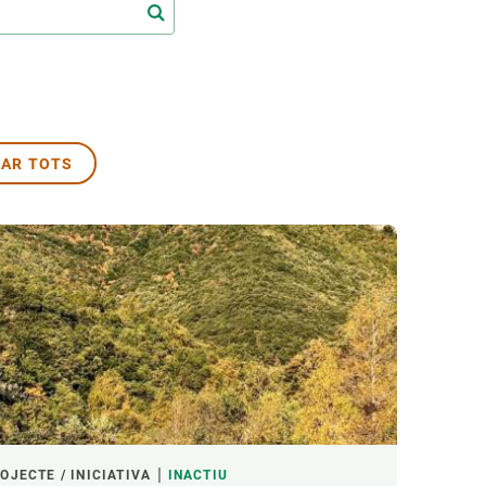
Biodiversitat
Canvi global
Funcionament dels ecosistemes
Observació de la terra
AR TOTS
ACTIU
OJECTE / INICIATIVA
INACTIU