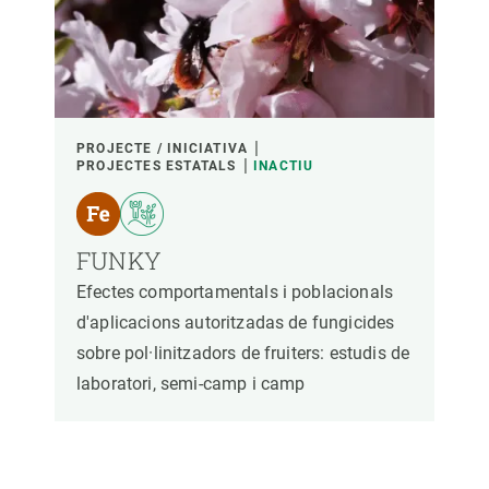
PARTICIPANTS
FINANÇAMENT
PROJECTE / INICIATIVA
PROJECTES ESTATALS
INACTIU
ANY D'INICI
FUNKY
Efectes comportamentals i poblacionals
LIDERATGE CREAF
LIDERATGE EXTERN
d'aplicacions autoritzadas de fungicides
sobre pol·linitzadors de fruiters: estudis de
- QUALSEVOL -
ACTIU
INACTIU
laboratori, semi-camp i camp