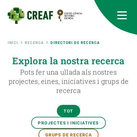
Vés
al
contingut
CREAF
EN
CA
ES
Bluesky
Instagram
Linkedin
Twitter
Youtube
RRSS
Fil
INICI
RECERCA
DIRECTORI DE RECERCA
Featured
Explora la nostra recerca
INTRANET
d'ariadna
Pots fer una ullada als nostres
responsive
projectes, eines, iniciatives i grups de
recerca
Responsive
SOBRE NOSALTRES
menu
RECERCA
TOT
CIÈNCIA EN ACCIÓ
PROJECTES I INICIATIVES
GRUPS DE RECERCA
UNEIX-TE A NOSALTRES