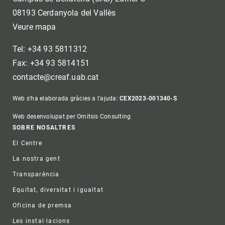
08193 Cerdanyola del Vallès
Veure mapa
Tel: +34 93 5811312
Fax: +34 93 5814151
contacte@creaf.uab.cat
Web s'ha elaborada gràcies a l'ajuda:
CEX2023-001340-S
Web desenvolupat per Omitsis Consulting
Footer
SOBRE NOSALTRES
El Centre
La nostra gent
Transparència
Equitat, diversitat i igualtat
Oficina de premsa
Les instal·lacions