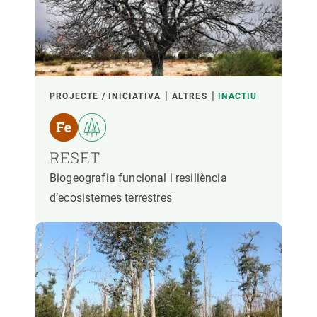
PARTICIPANTS
FINANÇAMENT
PROJECTE / INICIATIVA
ALTRES
INACTIU
ANY D'INICI
RESET
Biogeografia funcional i resiliència
d’ecosistemes terrestres
LIDERATGE CREAF
LIDERATGE EXTERN
- QUALSEVOL -
ACTIU
INACTIU