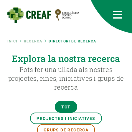
Vés
al
contingut
CREAF
EN
CA
ES
Bluesky
Instagram
Linkedin
Twitter
Youtube
RRSS
Fil
INICI
RECERCA
DIRECTORI DE RECERCA
Featured
Explora la nostra recerca
INTRANET
d'ariadna
Pots fer una ullada als nostres
responsive
projectes, eines, iniciatives i grups de
recerca
Responsive
SOBRE NOSALTRES
menu
RECERCA
TOT
CIÈNCIA EN ACCIÓ
PROJECTES I INICIATIVES
GRUPS DE RECERCA
UNEIX-TE A NOSALTRES