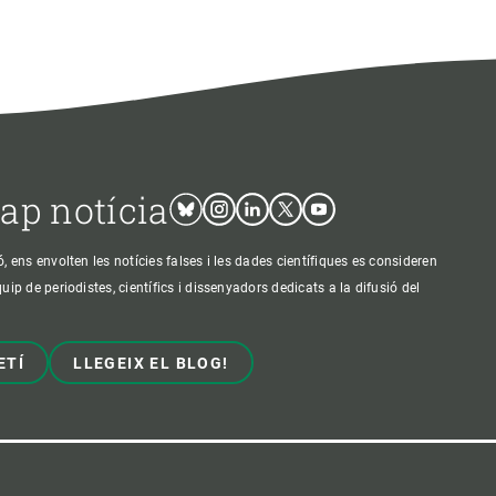
cap notícia
Bluesky
Instagram
Linkedin
Twitter
Youtube
ens envolten les notícies falses i les dades científiques es consideren
p de periodistes, científics i dissenyadors dedicats a la difusió del
ETÍ
LLEGEIX EL BLOG!