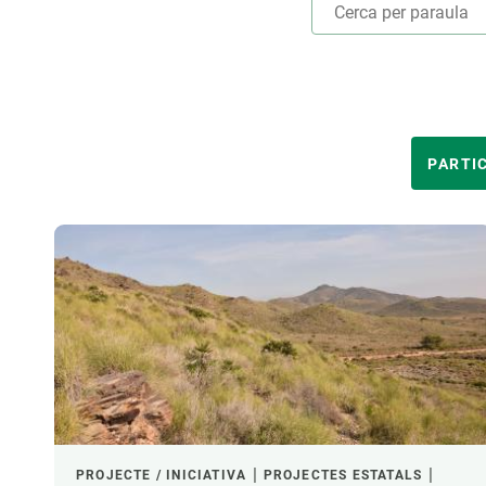
Marca i logotips
Observació de la t
Infraestructures
Temes transversal
Equitat, Diversitat i Inclusió (EDI)
Publicacions
Oficina de premsa
Synthesis Actions
Ciència oberta i gestió del coneixement
ÀMBITS TEMÀTICS
PARTI
Documentació
LIDERAT PER
FINANÇAMENT
LIDERATGE CREAF
PROJECTE / INICIATIVA
PROJECTES ESTATALS