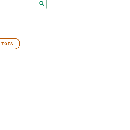
Biodiversitat
Canvi global
Funcionament dels ecosistemes
Observació de la terra
 TOTS
ACTIU