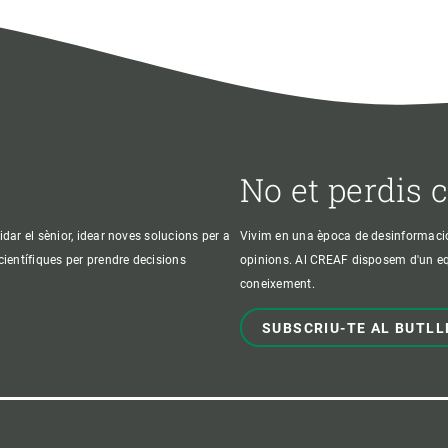
No et perdis 
idar el sènior, idear noves solucions per a
Vivim en una època de desinformació, 
 científiques per prendre decisions
opinions. Al CREAF disposem d'un equi
coneixement.
SUBSCRIU-TE AL BUTLL