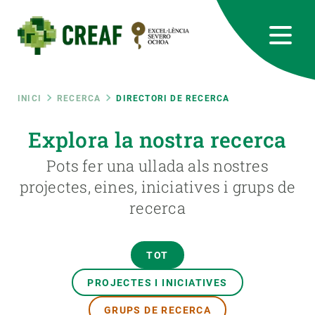
Vés
al
contingut
CREAF
EN
CA
ES
Bluesky
Instagram
Linkedin
Twitter
Youtube
RRSS
Fil
INICI
RECERCA
DIRECTORI DE RECERCA
Featured
Explora la nostra recerca
INTRANET
d'ariadna
Pots fer una ullada als nostres
responsive
projectes, eines, iniciatives i grups de
recerca
Responsive
SOBRE NOSALTRES
menu
RECERCA
TOT
CIÈNCIA EN ACCIÓ
PROJECTES I INICIATIVES
GRUPS DE RECERCA
UNEIX-TE A NOSALTRES