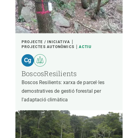
PARTICIPANTS
FINANÇAMENT
PROJECTE / INICIATIVA
PROJECTES AUTONÒMICS
ACTIU
ANY D'INICI
BoscosResilients
Boscos Resilients: xarxa de parcel·les
LIDERATGE CREAF
LIDERATGE EXTERN
demostratives de gestió forestal per
l'adaptació climàtica
- QUALSEVOL -
ACTIU
INACTIU