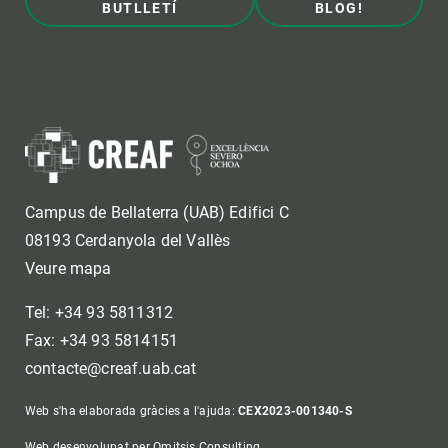
BUTLLETÍ
BLOG!
Campus de Bellaterra (UAB) Edifici C
08193 Cerdanyola del Vallès
Veure mapa
Tel: +34 93 5811312
Fax: +34 93 5814151
contacte@creaf.uab.cat
Web s'ha elaborada gràcies a l'ajuda:
CEX2023-001340-S
Web desenvolupat per Omitsis Consulting