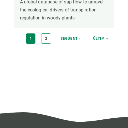
A global database of sap flow to unravel
the ecological drivers of transpiration
regulation in woody plants
Paginació
PÀGINA
1
PÀGINA
2
PÀGINA
SEGÜENT ›
ÚLTIMA
ÚLTIM »
ACTUAL
SEGÜENT
PÀGINA