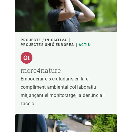
PARTICIPANTS
FINANÇAMENT
PROJECTE / INICIATIVA
PROJECTES UNIÓ EUROPEA
ACTIU
ANY D'INICI
more4nature
Empoderar els ciutadans en la el
LIDERATGE CREAF
LIDERATGE EXTERN
compliment ambiental col·laboratiu
mitjançant el monitoratge, la denúncia i
- QUALSEVOL -
ACTIU
INACTIU
l'acció