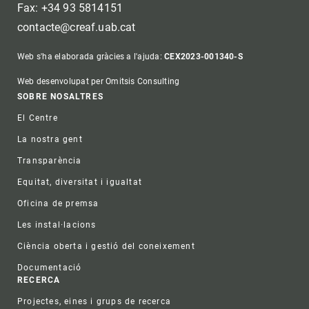
Fax: +34 93 5814151
contacte@creaf.uab.cat
Web s'ha elaborada gràcies a l'ajuda:
CEX2023-001340-S
Web desenvolupat per Omitsis Consulting
Footer
SOBRE NOSALTRES
El Centre
La nostra gent
Transparència
Equitat, diversitat i igualtat
Oficina de premsa
Les instal·lacions
Ciència oberta i gestió del coneixement
Documentació
RECERCA
Projectes, eines i grups de recerca