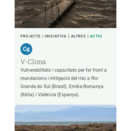
PARTICIPANTS
FINANÇAMENT
PROJECTE / INICIATIVA
ALTRES
ACTIU
ANY D'INICI
V-Clima
Vulnerabilitats i capacitats per fer front a
inundacions i mitigació del risc a Rio
LIDERATGE CREAF
LIDERATGE EXTERN
Grande do Sul (Brasil), Emília-Romanya
(Itàlia) i València (Espanya).
- QUALSEVOL -
ACTIU
INACTIU