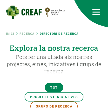
Vés
al
contingut
CREAF
EN
CA
ES
Bluesky
Instagram
Linkedin
Twitter
Youtube
RRSS
Fil
INICI
RECERCA
DIRECTORI DE RECERCA
Featured
Explora la nostra recerca
INTRANET
d'ariadna
Pots fer una ullada als nostres
responsive
projectes, eines, iniciatives i grups de
recerca
Responsive
SOBRE NOSALTRES
menu
RECERCA
TOT
CIÈNCIA EN ACCIÓ
PROJECTES I INICIATIVES
GRUPS DE RECERCA
UNEIX-TE A NOSALTRES