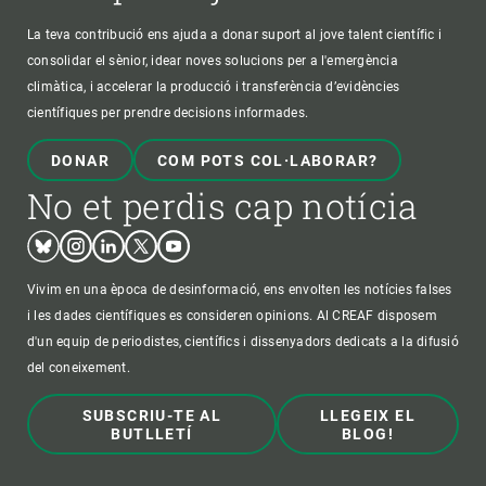
La teva contribució ens ajuda a donar suport al jove talent científic i
consolidar el sènior, idear noves solucions per a l'emergència
climàtica, i accelerar la producció i transferència d’evidències
científiques per prendre decisions informades.
DONAR
COM POTS COL·LABORAR?
No et perdis cap notícia
Bluesky
Instagram
Linkedin
Twitter
Youtube
Vivim en una època de desinformació, ens envolten les notícies falses
i les dades científiques es consideren opinions. Al CREAF disposem
d'un equip de periodistes, científics i dissenyadors dedicats a la difusió
del coneixement.
SUBSCRIU-TE AL
LLEGEIX EL
BUTLLETÍ
BLOG!