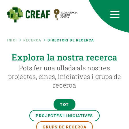
Vés
al
contingut
CREAF
EN
CA
ES
Bluesky
Instagram
Linkedin
Twitter
Youtube
RRSS
Fil
INICI
RECERCA
DIRECTORI DE RECERCA
Featured
Explora la nostra recerca
INTRANET
d'ariadna
Pots fer una ullada als nostres
responsive
projectes, eines, iniciatives i grups de
recerca
Responsive
SOBRE NOSALTRES
menu
RECERCA
TOT
CIÈNCIA EN ACCIÓ
PROJECTES I INICIATIVES
GRUPS DE RECERCA
UNEIX-TE A NOSALTRES