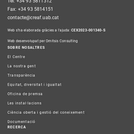
Tel: +34 93 5811312
Fax: +34 93 5814151
contacte@creaf.uab.cat
Web s'ha elaborada gràcies a l'ajuda:
CEX2023-001340-S
Web desenvolupat per Omitsis Consulting
Footer
SOBRE NOSALTRES
El Centre
La nostra gent
Transparència
Equitat, diversitat i igualtat
Oficina de premsa
Les instal·lacions
Ciència oberta i gestió del coneixement
Documentació
RECERCA