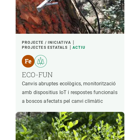
PARTICIPANTS
FINANÇAMENT
PROJECTE / INICIATIVA
PROJECTES ESTATALS
ACTIU
ANY D'INICI
ECO-FUN
Canvis abruptes ecològics, monitorització
LIDERATGE CREAF
LIDERATGE EXTERN
amb dispositius IoT i respostes funcionals
a boscos afectats pel canvi climàtic
- QUALSEVOL -
ACTIU
INACTIU