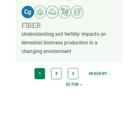
FIBER
Understanding soil fertility impacts on
terrestrial biomass production in a
changing environment
Paginació
PÀGINA
1
PÀGINA
2
PÀGINA
3
PÀGINA
SEGÜENT ›
ACTUAL
SEGÜENT
ÚLTIMA
ÚLTIM »
PÀGINA