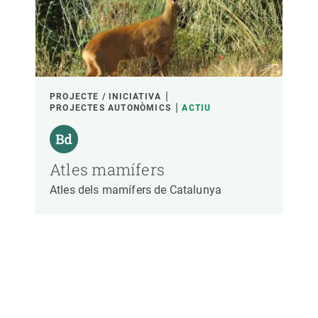
PARTICIPANTS
FINANÇAMENT
PROJECTE / INICIATIVA
PROJECTES AUTONÒMICS
ACTIU
ANY D'INICI
Atles mamífers
Atles dels mamífers de Catalunya
LIDERATGE CREAF
LIDERATGE EXTERN
- QUALSEVOL -
ACTIU
INACTIU