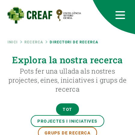
Vés
al
contingut
CREAF
EN
CA
ES
Bluesky
Instagram
Linkedin
Twitter
Youtube
RRSS
Fil
INICI
RECERCA
DIRECTORI DE RECERCA
Featured
Explora la nostra recerca
INTRANET
d'ariadna
Pots fer una ullada als nostres
responsive
projectes, eines, iniciatives i grups de
recerca
Responsive
SOBRE NOSALTRES
menu
RECERCA
TOT
CIÈNCIA EN ACCIÓ
PROJECTES I INICIATIVES
GRUPS DE RECERCA
UNEIX-TE A NOSALTRES