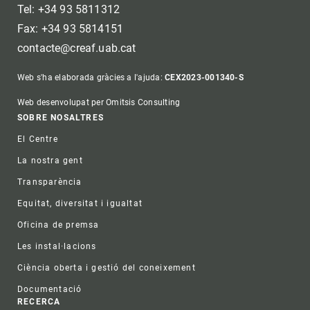
Tel: +34 93 5811312
Fax: +34 93 5814151
contacte@creaf.uab.cat
Web s'ha elaborada gràcies a l'ajuda:
CEX2023-001340-S
Web desenvolupat per Omitsis Consulting
Footer
SOBRE NOSALTRES
El Centre
La nostra gent
Transparència
Equitat, diversitat i igualtat
Oficina de premsa
Les instal·lacions
Ciència oberta i gestió del coneixement
Documentació
RECERCA