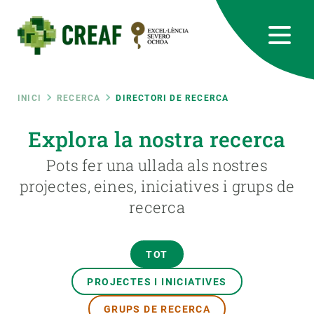
Vés
al
contingut
CREAF
EN
CA
ES
Bluesky
Instagram
Linkedin
Twitter
Youtube
RRSS
Fil
INICI
RECERCA
DIRECTORI DE RECERCA
Featured
Explora la nostra recerca
INTRANET
d'ariadna
Pots fer una ullada als nostres
responsive
projectes, eines, iniciatives i grups de
recerca
Responsive
SOBRE NOSALTRES
menu
RECERCA
TOT
CIÈNCIA EN ACCIÓ
PROJECTES I INICIATIVES
GRUPS DE RECERCA
UNEIX-TE A NOSALTRES