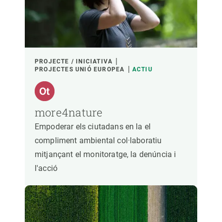
PARTICIPANTS
FINANÇAMENT
PROJECTE / INICIATIVA
PROJECTES UNIÓ EUROPEA
ACTIU
ANY D'INICI
more4nature
Empoderar els ciutadans en la el
LIDERATGE CREAF
LIDERATGE EXTERN
compliment ambiental col·laboratiu
mitjançant el monitoratge, la denúncia i
- QUALSEVOL -
ACTIU
INACTIU
l'acció