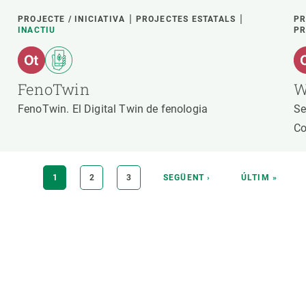
PROJECTE / INICIATIVA
PROJECTES ESTATALS
PR
INACTIU
PR
FenoTwin
W
FenoTwin. El Digital Twin de fenologia
Se
Co
PÀGINA
1
PÀGINA
2
PÀGINA
3
PÀGINA
SEGÜENT ›
ÚLTIMA
ÚLTIM »
ACTUAL
SEGÜENT
PÀGINA