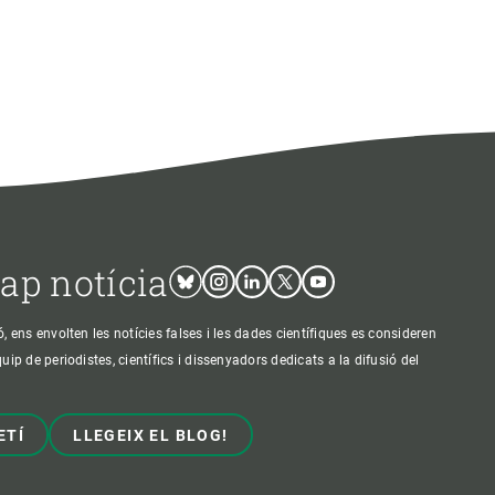
cap notícia
Bluesky
Instagram
Linkedin
Twitter
Youtube
ens envolten les notícies falses i les dades científiques es consideren
p de periodistes, científics i dissenyadors dedicats a la difusió del
ETÍ
LLEGEIX EL BLOG!