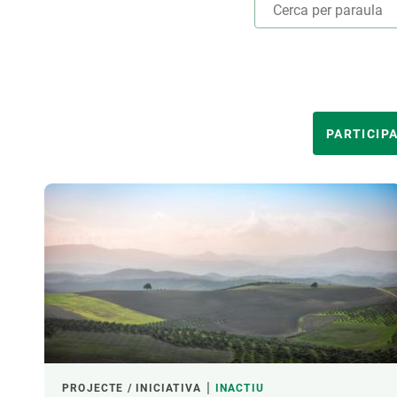
Marca i logotips
Observació de la t
Infraestructures
Temes transversal
Equitat, Diversitat i Inclusió (EDI)
Publicacions
Oficina de premsa
Synthesis Actions
Ciència oberta i gestió del coneixement
ÀMBITS TEMÀTICS
PARTICIP
Documentació
LIDERAT PER
FINANÇAMENT
LIDERATGE CREAF
PROJECTE / INICIATIVA
INACTIU