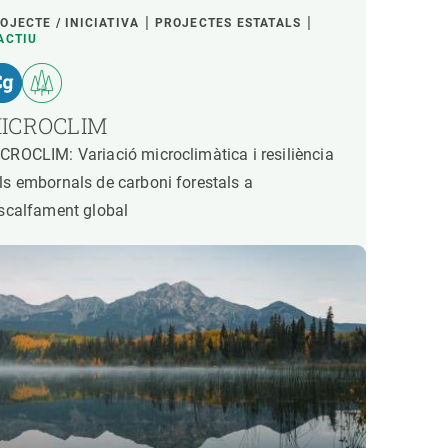
OJECTE / INICIATIVA
PROJECTES ESTATALS
ACTIU
ICROCLIM
CROCLIM: Variació microclimàtica i resiliència
ls embornals de carboni forestals a
escalfament global