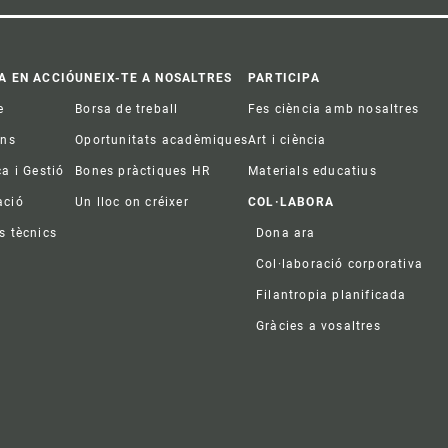
A EN ACCIÓ
UNEIX-TE A NOSALTRES
PARTICIPA
e
Borsa de treball
Fes ciència amb nosaltres
ons
Oportunitats acadèmiques
Art i ciència
ca i Gestió
Bones pràctiques HR
Materials educatius
ació
Un lloc on créixer
COL·LABORA
s tècnics
Dona ara
Col·laboració corporativa
Filantropia planificada
Gràcies a vosaltres