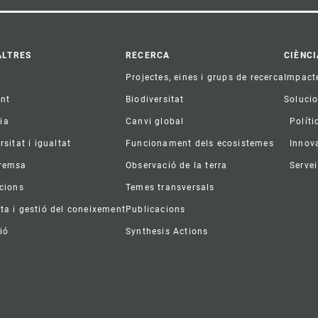
ter
ALTRES
RECERCA
CIÈNCI
Projectes, eines i grups de recerca
Impact
ent
Biodiversitat
Soluci
ia
Canvi global
Políti
rsitat i igualtat
Funcionament dels ecosistemes
Innov
premsa
Observació de la terra
Servei
acions
Temes transversals
ta i gestió del coneixement
Publicacions
ió
Synthesis Actions