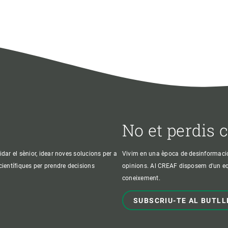
No et perdis 
idar el sènior, idear noves solucions per a
Vivim en una època de desinformació, 
 científiques per prendre decisions
opinions. Al CREAF disposem d'un equi
coneixement.
SUBSCRIU-TE AL BUTLL