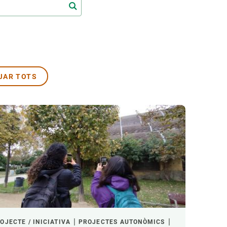
Biodiversitat
Canvi global
Funcionament dels ecosistemes
Observació de la terra
JAR TOTS
ACTIU
OJECTE / INICIATIVA
PROJECTES AUTONÒMICS