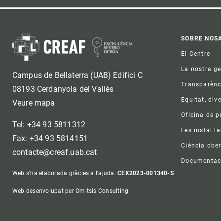
Foo
SOBRE NOS
El Centre
La nostra g
Campus de Bellaterra (UAB) Edifici C
Transparènc
08193 Cerdanyola del Vallès
Equitat, dive
Veure mapa
Oficina de 
Tel: +34 93 5811312
Les instal·l
Fax: +34 93 5814151
Ciència ober
contacte@creaf.uab.cat
Documentac
Web s'ha elaborada gràcies a l'ajuda:
CEX2023-001340-S
Web desenvolupat per Omitsis Consulting