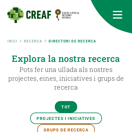
Vés
al
contingut
CREAF
EN
CA
ES
Bluesky
Instagram
Linkedin
Twitter
Youtube
RRSS
Fil
INICI
RECERCA
DIRECTORI DE RECERCA
Featured
Explora la nostra recerca
INTRANET
d'ariadna
Pots fer una ullada als nostres
responsive
projectes, eines, iniciatives i grups de
recerca
Responsive
SOBRE NOSALTRES
menu
RECERCA
TOT
CIÈNCIA EN ACCIÓ
PROJECTES I INICIATIVES
GRUPS DE RECERCA
UNEIX-TE A NOSALTRES