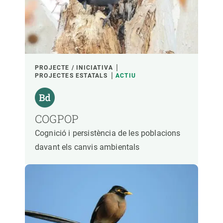
PARTICIPANTS
FINANÇAMENT
PROJECTE / INICIATIVA
PROJECTES ESTATALS
ACTIU
ANY D'INICI
COGPOP
Cognició i persistència de les poblacions
LIDERATGE CREAF
LIDERATGE EXTERN
davant els canvis ambientals
- QUALSEVOL -
ACTIU
INACTIU