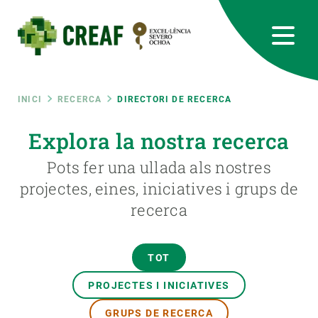
Vés
al
contingut
CREAF
EN
CA
ES
Bluesky
Instagram
Linkedin
Twitter
Youtube
RRSS
Fil
INICI
RECERCA
DIRECTORI DE RECERCA
Featured
Explora la nostra recerca
INTRANET
d'ariadna
Pots fer una ullada als nostres
responsive
projectes, eines, iniciatives i grups de
recerca
Responsive
SOBRE NOSALTRES
menu
RECERCA
TOT
CIÈNCIA EN ACCIÓ
PROJECTES I INICIATIVES
GRUPS DE RECERCA
UNEIX-TE A NOSALTRES