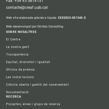
Fax: +34 93 5814151
contacte@creaf.uab.cat
Web s'ha elaborada gràcies a l'ajuda:
CEX2023-001340-S
Web desenvolupat per Omitsis Consulting
Footer
SOBRE NOSALTRES
El Centre
La nostra gent
Transparència
Equitat, diversitat i igualtat
Oficina de premsa
Les instal·lacions
Ciència oberta i gestió del coneixement
Documentació
RECERCA
Projectes, eines i grups de recerca