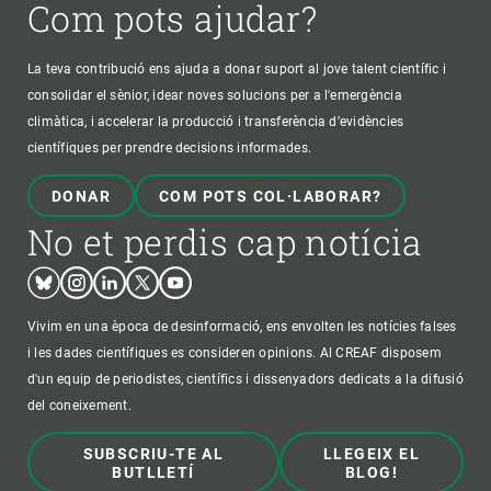
Com pots ajudar?
La teva contribució ens ajuda a donar suport al jove talent científic i
consolidar el sènior, idear noves solucions per a l'emergència
climàtica, i accelerar la producció i transferència d’evidències
científiques per prendre decisions informades.
DONAR
COM POTS COL·LABORAR?
No et perdis cap notícia
Bluesky
Instagram
Linkedin
Twitter
Youtube
Vivim en una època de desinformació, ens envolten les notícies falses
i les dades científiques es consideren opinions. Al CREAF disposem
d'un equip de periodistes, científics i dissenyadors dedicats a la difusió
del coneixement.
SUBSCRIU-TE AL
LLEGEIX EL
BUTLLETÍ
BLOG!