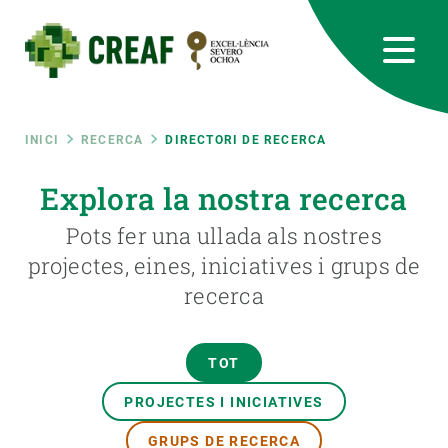
Vés
al
contingut
CREAF
EN
CA
ES
Bluesky
Instagram
Linkedin
Twitter
Youtube
RRSS
Fil
INICI
RECERCA
DIRECTORI DE RECERCA
Featured
Explora la nostra recerca
INTRANET
d'ariadna
Pots fer una ullada als nostres
responsive
projectes, eines, iniciatives i grups de
recerca
Responsive
SOBRE NOSALTRES
menu
RECERCA
TOT
CIÈNCIA EN ACCIÓ
PROJECTES I INICIATIVES
GRUPS DE RECERCA
UNEIX-TE A NOSALTRES