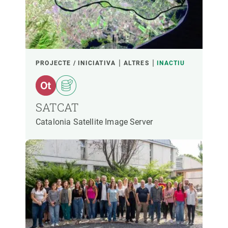
PARTICIPANTS
FINANÇAMENT
PROJECTE / INICIATIVA
ALTRES
INACTIU
ANY D'INICI
SATCAT
Catalonia Satellite Image Server
LIDERATGE CREAF
LIDERATGE EXTERN
- QUALSEVOL -
ACTIU
INACTIU