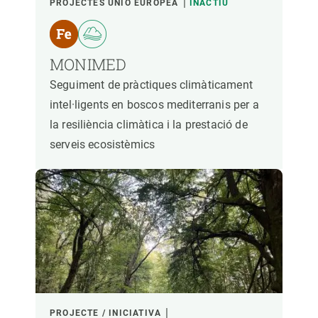
PROJECTES UNIÓ EUROPEA
INACTIU
PARTICIPANTS
MONIMED
FINANÇAMENT
Seguiment de pràctiques climàticament
intel·ligents en boscos mediterranis per a
la resiliència climàtica i la prestació de
ANY D'INICI
serveis ecosistèmics
LIDERATGE CREAF
LIDERATGE EXTERN
- QUALSEVOL -
ACTIU
INACTIU
PROJECTE / INICIATIVA