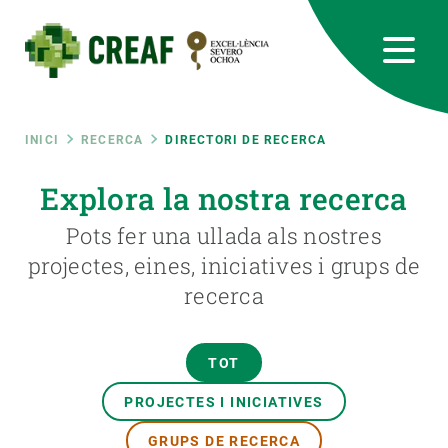
Vés
al
contingut
CREAF
EN
CA
ES
Bluesky
Instagram
Linkedin
Twitter
Youtube
RRSS
Fil
INICI
RECERCA
DIRECTORI DE RECERCA
Featured
Explora la nostra recerca
INTRANET
d'ariadna
Pots fer una ullada als nostres
responsive
projectes, eines, iniciatives i grups de
recerca
Responsive
SOBRE NOSALTRES
menu
RECERCA
TOT
CIÈNCIA EN ACCIÓ
PROJECTES I INICIATIVES
GRUPS DE RECERCA
UNEIX-TE A NOSALTRES