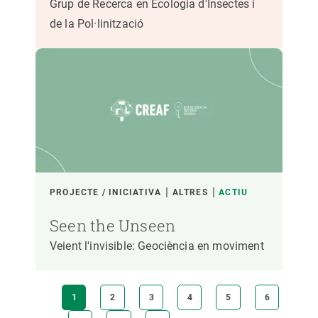
Grup de Recerca en Ecologia d'Insectes i
de la Pol·linització
PROJECTE / INICIATIVA
ALTRES
ACTIU
Seen the Unseen
Veient l'invisible: Geociència en moviment
Paginació
PÀGINA
1
PÀGINA
2
PÀGINA
3
PÀGINA
4
PÀGINA
5
PÀGINA
6
ACTUAL