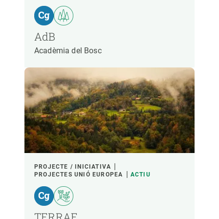
PARTICIPANTS
AdB
Acadèmia del Bosc
FINANÇAMENT
ANY D'INICI
LIDERATGE CREAF
LIDERATGE EXTERN
- QUALSEVOL -
ACTIU
INACTIU
PROJECTE / INICIATIVA
PROJECTES UNIÓ EUROPEA
ACTIU
TERRAE