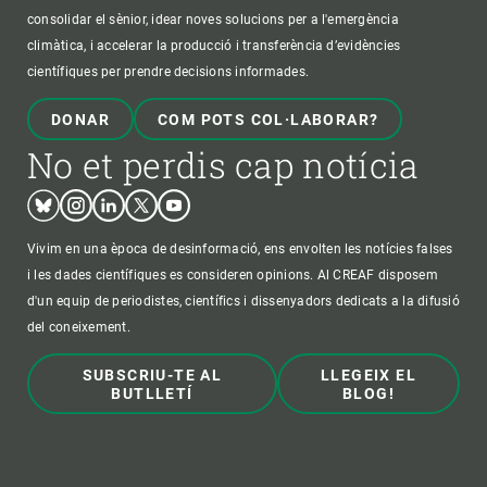
consolidar el sènior, idear noves solucions per a l'emergència
climàtica, i accelerar la producció i transferència d’evidències
científiques per prendre decisions informades.
DONAR
COM POTS COL·LABORAR?
No et perdis cap notícia
Bluesky
Instagram
Linkedin
Twitter
Youtube
Vivim en una època de desinformació, ens envolten les notícies falses
i les dades científiques es consideren opinions. Al CREAF disposem
d'un equip de periodistes, científics i dissenyadors dedicats a la difusió
del coneixement.
SUBSCRIU-TE AL
LLEGEIX EL
BUTLLETÍ
BLOG!