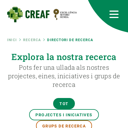
Vés
al
contingut
CREAF
EN
CA
ES
Bluesky
Instagram
Linkedin
Twitter
Youtube
RRSS
Fil
INICI
RECERCA
DIRECTORI DE RECERCA
Featured
Explora la nostra recerca
INTRANET
d'ariadna
Pots fer una ullada als nostres
responsive
projectes, eines, iniciatives i grups de
recerca
Responsive
SOBRE NOSALTRES
menu
RECERCA
TOT
CIÈNCIA EN ACCIÓ
PROJECTES I INICIATIVES
GRUPS DE RECERCA
UNEIX-TE A NOSALTRES