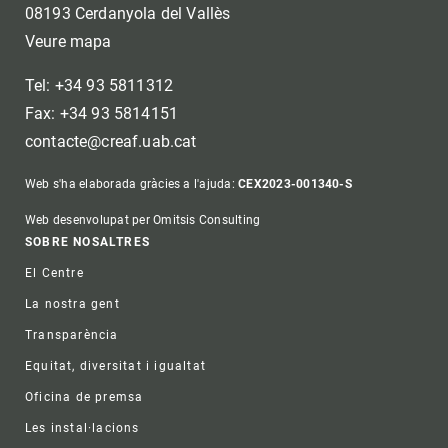
08193 Cerdanyola del Vallès
Veure mapa
Tel: +34 93 5811312
Fax: +34 93 5814151
contacte@creaf.uab.cat
Web s'ha elaborada gràcies a l'ajuda:
CEX2023-001340-S
Web desenvolupat per Omitsis Consulting
Footer
SOBRE NOSALTRES
El Centre
La nostra gent
Transparència
Equitat, diversitat i igualtat
Oficina de premsa
Les instal·lacions