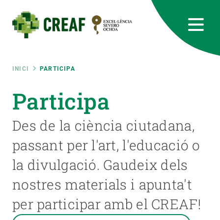
Vés
al
contingut
CREAF
EN
CA
ES
Bluesky
Instagram
Linkedin
Twitter
Youtube
RRSS
Fil
INICI
PARTICIPA
Featured
Participa
INTRANET
d'ariadna
responsive
Des de la ciència ciutadana,
passant per l'art, l'educació o
Responsive
SOBRE NOSALTRES
la divulgació. Gaudeix dels
menu
RECERCA
nostres materials i apunta't
CIÈNCIA EN ACCIÓ
per participar amb el CREAF!
UNEIX-TE A NOSALTRES