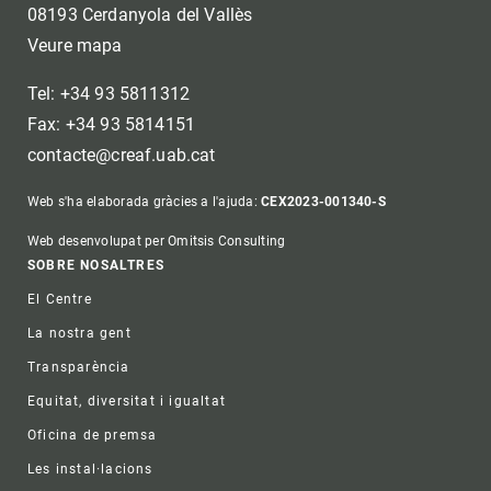
08193 Cerdanyola del Vallès
Veure mapa
Tel: +34 93 5811312
Fax: +34 93 5814151
contacte@creaf.uab.cat
Web s'ha elaborada gràcies a l'ajuda:
CEX2023-001340-S
Web desenvolupat per Omitsis Consulting
Footer
SOBRE NOSALTRES
El Centre
La nostra gent
Transparència
Equitat, diversitat i igualtat
Oficina de premsa
Les instal·lacions