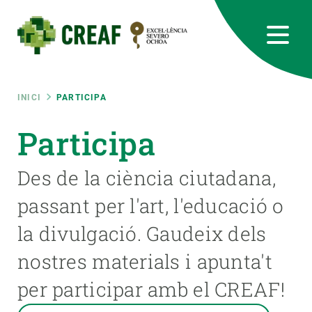
Vés
al
contingut
CREAF
EN
CA
ES
Bluesky
Instagram
Linkedin
Twitter
Youtube
RRSS
Fil
INICI
PARTICIPA
Featured
Participa
INTRANET
d'ariadna
responsive
Des de la ciència ciutadana,
passant per l'art, l'educació o
Responsive
SOBRE NOSALTRES
la divulgació. Gaudeix dels
menu
RECERCA
nostres materials i apunta't
CIÈNCIA EN ACCIÓ
per participar amb el CREAF!
UNEIX-TE A NOSALTRES