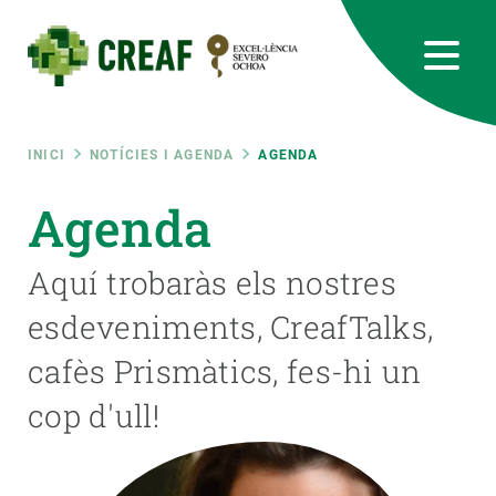
Vés
al
contingut
CREAF
EN
CA
ES
Bluesky
Instagram
Linkedin
Twitter
Youtube
RRSS
Fil
INICI
NOTÍCIES I AGENDA
AGENDA
Featured
Agenda
INTRANET
d'ariadna
responsive
Aquí trobaràs els nostres
esdeveniments, CreafTalks,
Responsive
SOBRE NOSALTRES
cafès Prismàtics, fes-hi un
menu
RECERCA
cop d'ull!
CIÈNCIA EN ACCIÓ
UNEIX-TE A NOSALTRES