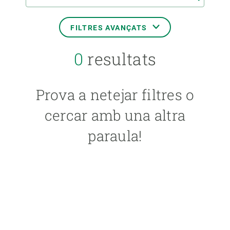
FILTRES AVANÇATS
0
resultats
DATA DE L'ESDEVENIMENT
Prova a netejar filtres o
FORMAT
cercar amb una altra
paraula!
TIPUS
IDIOMA