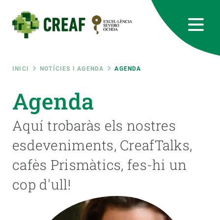
Vés
al
contingut
CREAF
EN
CA
ES
Bluesky
Instagram
Linkedin
Twitter
Youtube
RRSS
Fil
INICI
NOTÍCIES I AGENDA
AGENDA
Featured
Agenda
INTRANET
d'ariadna
responsive
Aquí trobaràs els nostres
esdeveniments, CreafTalks,
Responsive
SOBRE NOSALTRES
cafès Prismàtics, fes-hi un
menu
RECERCA
cop d'ull!
CIÈNCIA EN ACCIÓ
UNEIX-TE A NOSALTRES