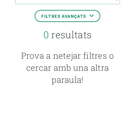
FILTRES AVANÇATS
0
resultats
DATA DE L'ESDEVENIMENT
Prova a netejar filtres o
FORMAT
cercar amb una altra
paraula!
TIPUS
IDIOMA