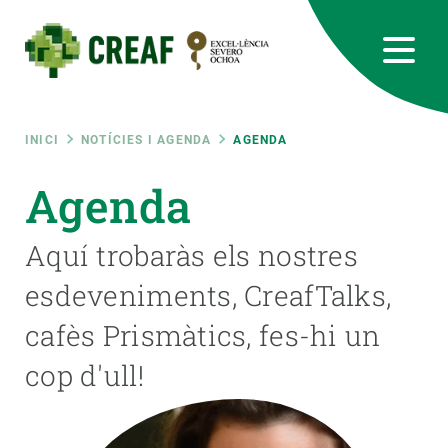
Vés
al
contingut
CREAF
EN
CA
ES
Bluesky
Instagram
Linkedin
Twitter
Youtube
RRSS
Fil
INICI
NOTÍCIES I AGENDA
AGENDA
Featured
Agenda
INTRANET
d'ariadna
responsive
Aquí trobaràs els nostres
esdeveniments, CreafTalks,
Responsive
SOBRE NOSALTRES
cafès Prismàtics, fes-hi un
menu
RECERCA
cop d'ull!
CIÈNCIA EN ACCIÓ
UNEIX-TE A NOSALTRES