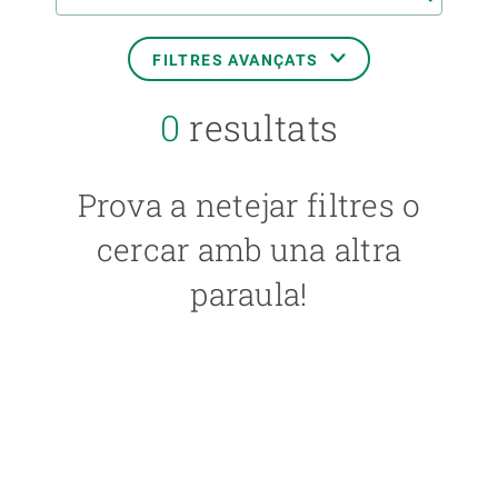
FILTRES AVANÇATS
0
resultats
DATA DE L'ESDEVENIMENT
Prova a netejar filtres o
FORMAT
cercar amb una altra
paraula!
TIPUS
IDIOMA