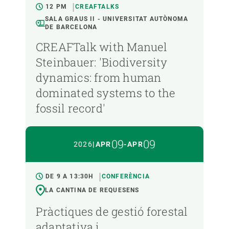
12 PM
CREAFTALKS
SALA GRAUS II - UNIVERSITAT AUTÒNOMA
DE BARCELONA
CREAFTalk with Manuel
Steinbauer: 'Biodiversity
dynamics: from human
dominated systems to the
fossil record'
09
09
2026
|
APR
-
APR
DE 9 A 13:30H
CONFERÈNCIA
LA CANTINA DE REQUESENS
Pràctiques de gestió forestal
adaptativa i