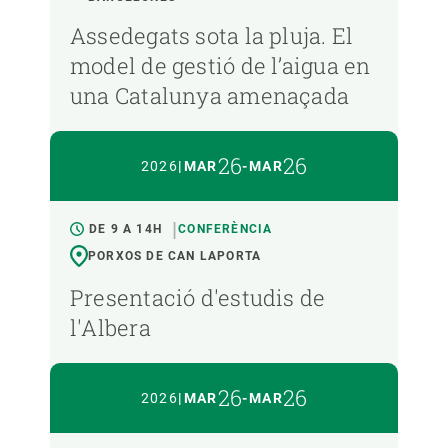
Assedegats sota la pluja. El
model de gestió de l’aigua en
una Catalunya amenaçada
26
26
2026
|
MAR
-
MAR
DE 9 A 14H
CONFERÈNCIA
PORXOS DE CAN LAPORTA
Presentació d'estudis de
l'Albera
26
26
2026
|
MAR
-
MAR