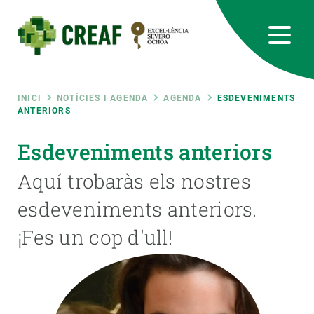
Vés
al
contingut
CREAF
EN
CA
ES
Bluesky
Instagram
Linkedin
Twitter
Youtube
RRSS
Fil
INICI
NOTÍCIES I AGENDA
AGENDA
ESDEVENIMENTS
ANTERIORS
Featured
INTRANET
d'ariadna
Esdeveniments anteriors
responsive
Aquí trobaràs els nostres
esdeveniments anteriors.
Responsive
SOBRE NOSALTRES
¡Fes un cop d'ull!
menu
RECERCA
CIÈNCIA EN ACCIÓ
UNEIX-TE A NOSALTRES