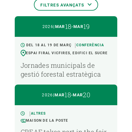
FILTRES AVANÇATS
DATA DE L'ESDEVENIMENT
18
19
2026
|
MAR
-
MAR
DEL 18 AL 19 DE MARÇ
CONFERÈNCIA
FORMAT
ESPAI FIRAL VICFIRES, EDIFICI EL SUCRE
Jornades municipals de
TIPUS
gestió forestal estratègica
IDIOMA
18
20
2026
|
MAR
-
MAR
ALTRES
MAISON DE LA POSTE
CREAF takes part in the fair