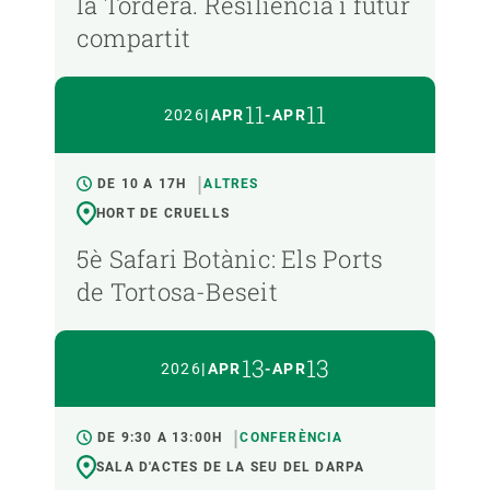
la Tordera. Resiliència i futur
compartit
11
11
2026
|
APR
-
APR
DE 10 A 17H
ALTRES
HORT DE CRUELLS
5è Safari Botànic: Els Ports
de Tortosa-Beseit
13
13
2026
|
APR
-
APR
DE 9:30 A 13:00H
CONFERÈNCIA
SALA D'ACTES DE LA SEU DEL DARPA