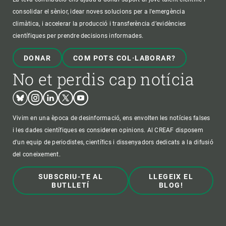
consolidar el sènior, idear noves solucions per a l'emergència
climàtica, i accelerar la producció i transferència d’evidències
científiques per prendre decisions informades.
DONAR
COM POTS COL·LABORAR?
No et perdis cap notícia
Bluesky
Instagram
Linkedin
Twitter
Youtube
Vivim en una època de desinformació, ens envolten les notícies falses
i les dades científiques es consideren opinions. Al CREAF disposem
d'un equip de periodistes, científics i dissenyadors dedicats a la difusió
del coneixement.
SUBSCRIU-TE AL
LLEGEIX EL
BUTLLETÍ
BLOG!